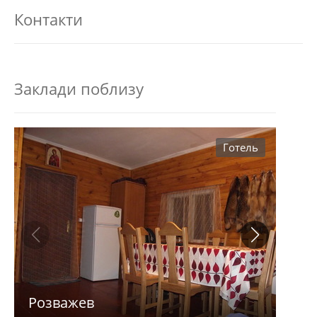
Контакти
Заклади поблизу
Готель
Розважев
Апа