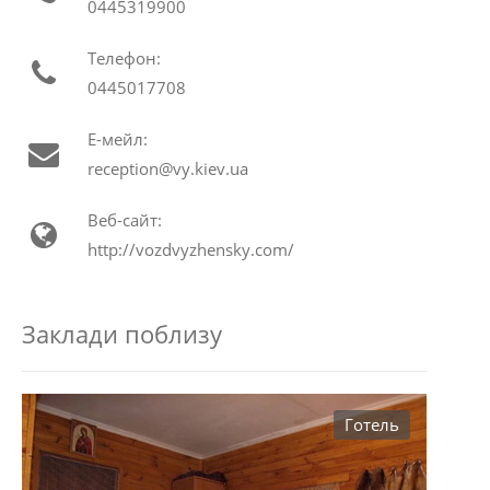
0445319900
Телефон:
0445017708
Е-мейл:
reception@vy.kiev.ua
Веб-сайт:
http://vozdvyzhensky.com/
Заклади поблизу
Готель