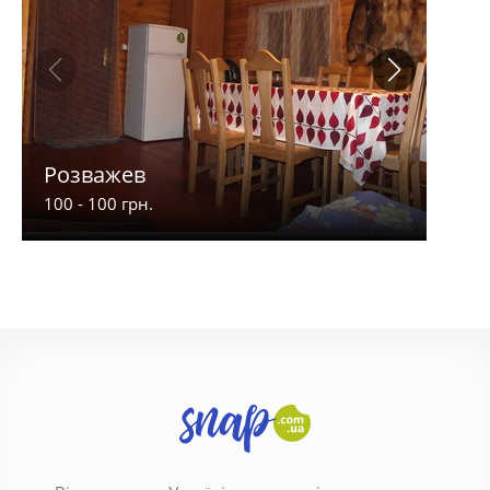
Розважев
Апа
100 - 100 грн.
900 -