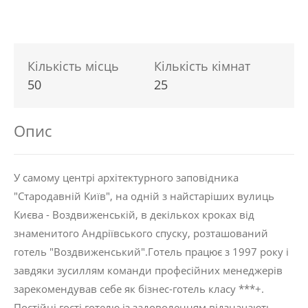
Кількість місць
Кількість кімнат
50
25
Опис
У самому центрі архітектурного заповідника
"Стародавній Київ", на одній з найстаріших вулиць
Києва - Воздвиженській, в декількох кроках від
знаменитого Андріївського спуску, розташований
готель "Воздвиженський".Готель працює з 1997 року і
завдяки зусиллям команди професійних менеджерів
зарекомендував себе як бізнес-готель класу ***+.
Постійні гості готелю із задоволенням відзначають