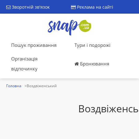
Зворотній зв'язок
Реклама на сайті
Пошук проживання
Тури і подорожі
Організація
Бронювання
відпочинку
Головна
Воздвіженський
Воздвіженс