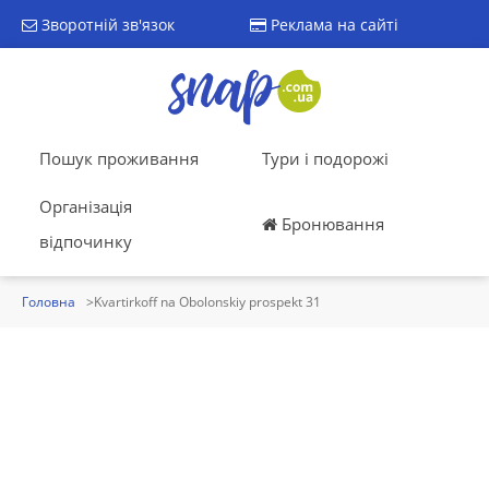
Зворотній зв'язок
Реклама на сайті
Пошук проживання
Тури і подорожі
Організація
Бронювання
відпочинку
Головна
Kvartirkoff na Obolonskiy prospekt 31