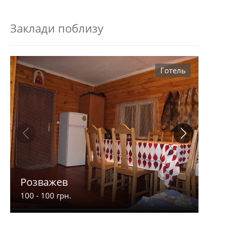
Заклади поблизу
Готель
Розважев
Апа
100 - 100 грн.
900 -