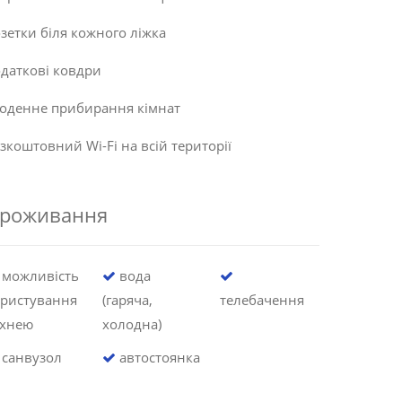
зетки біля кожного ліжка
даткові ковдри
оденне прибирання кімнат
зкоштовний Wi-Fi на всій території
роживання
можливість
вода
ористування
(гаряча,
телебачення
ухнею
холодна)
санвузол
автостоянка