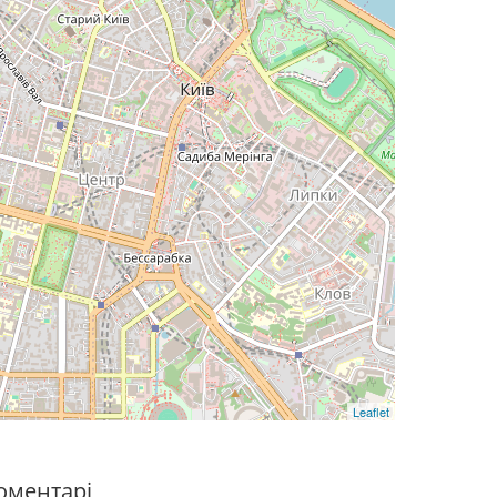
Leaflet
оментарі