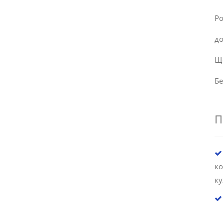
Ро
до
Щ
Бе
П
к
к