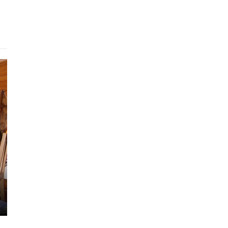
Хостел
Апарт-Холл
Бакк
900 - 2000 грн.
950 - 