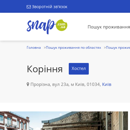
Зворотній зв'язок
Пошук проживання
Головна
Пошук проживання по областях
Пошук прожив
Коріння
Хостел
Прорізна, вул 23а, м Київ, 01034,
Київ