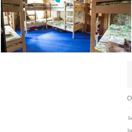
О
Бе
З