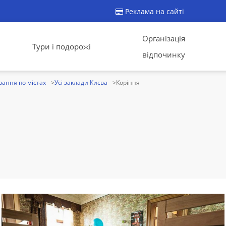
Реклама на сайті
Організація
Тури і подорожі
відпочинку
ання по містах
Усі заклади Києва
Коріння