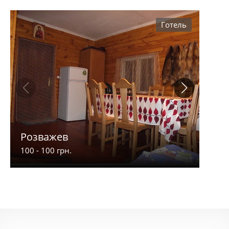
Готель
Розважев
Апа
100 - 100 грн.
900 -