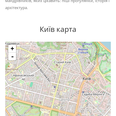
мандрівників, яких цікавить:
піші прогулянки
,
історія
і
архітектура
.
Київ карта
+
-