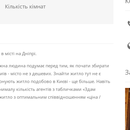
К
Кількість кімнат
 місті на Дніпрі.
ожна людина подумає перед тим, як почати збирати
З
Київ - місто не з дешевих. Знайти житло тут не є
понують житло подобово в Києві - ще більше. Навіть
 чималу кількість агентів з табличками «Здам
и житло з оптимальним співвідношенням «ціна /