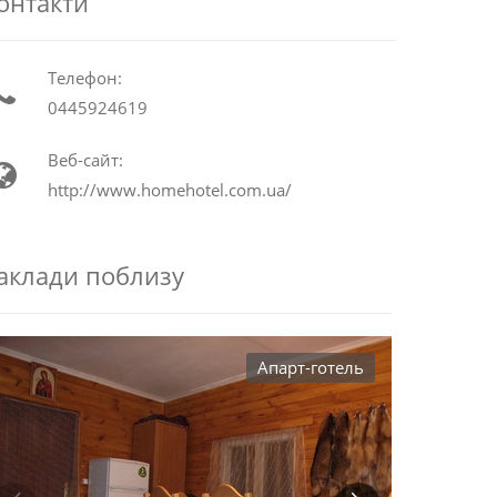
онтакти
Телефон:
0445924619
Веб-сайт:
http://www.homehotel.com.ua/
аклади поблизу
Апарт-готель