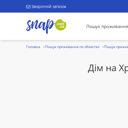
Зворотній зв'язок
Пошук проживання
Головна
Пошук проживання по областях
Пошук прожив
Дім на Х