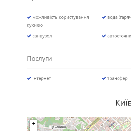
можливість користування
вода (гаряч
кухнею
санвузол
автостоян
Послуги
інтернет
трансфер
Киї
+
-