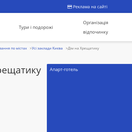
Реклама на сайті
Організація
Тури і подорожі
відпочинку
ання по містах
Усі заклади Києва
Дім на Хрещатику
рещатику
Апарт-готель