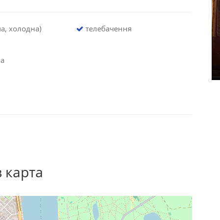
а, холодна)
телебачення
ка
в карта