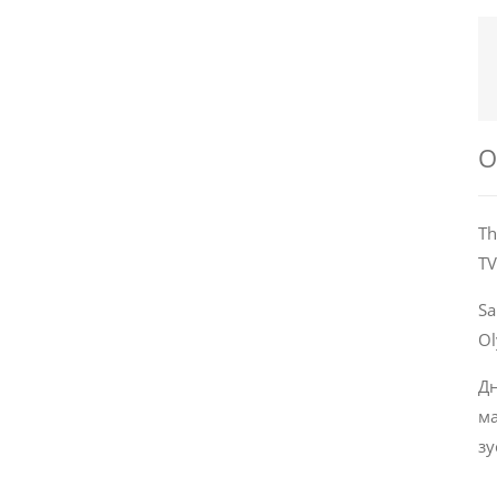
О
Th
TV
Sa
Ol
Дн
ма
зу