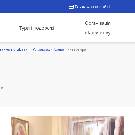
Реклама на сайті
Організація
Тури і подорожі
відпочинку
ання по містах
Усі заклади Києва
Квартира
їв