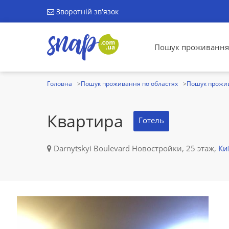
Зворотній зв'язок
Пошук проживання
Головна
Пошук проживання по областях
Пошук прожив
Квартира
Готель
Darnytskyi Boulevard Новостройки, 25 этаж,
Ки