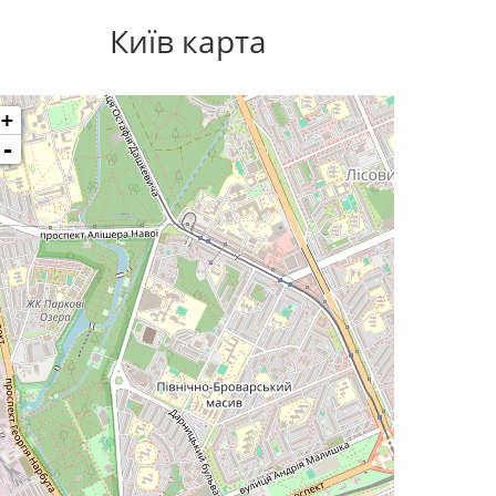
Київ карта
+
-