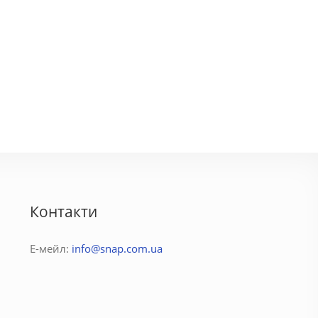
ара
Соня
3600 грн.
500 - 1750 грн.
Контакти
Е-мейл:
info@snap.com.ua