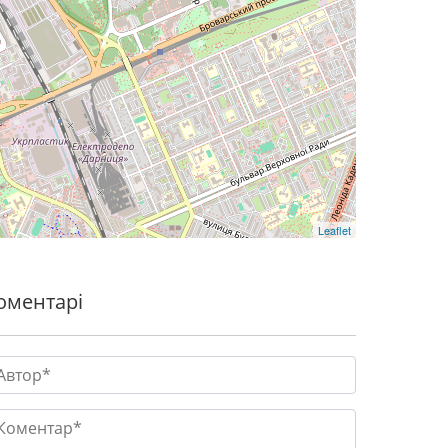
Leaflet
оментарі