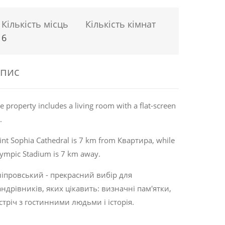
Кількість місць
Кількість кімнат
6
пис
e property includes a living room with a flat-screen
.
int Sophia Cathedral is 7 km from Квартира, while
ympic Stadium is 7 km away.
іпровський - прекрасний вибір для
ндрівників, яких цікавить:
визначні пам'ятки
,
стріч з гостинними людьми
і
історія
.