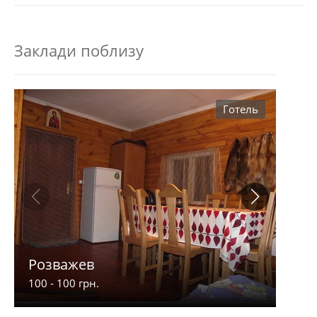
Заклади поблизу
Готель
Розважев
Апа
100 - 100 грн.
900 -