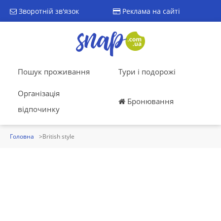
Зворотній зв'язок
Реклама на сайті
Пошук проживання
Тури і подорожі
Організація
Бронювання
відпочинку
Головна
British style