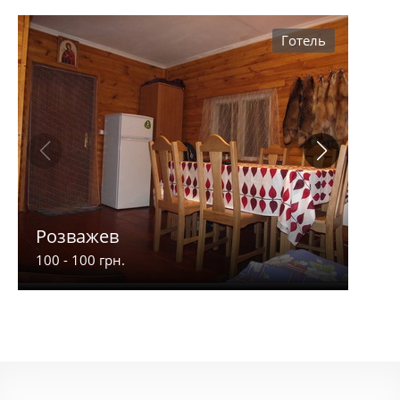
Готель
Розважев
Апа
100 - 100 грн.
900 -