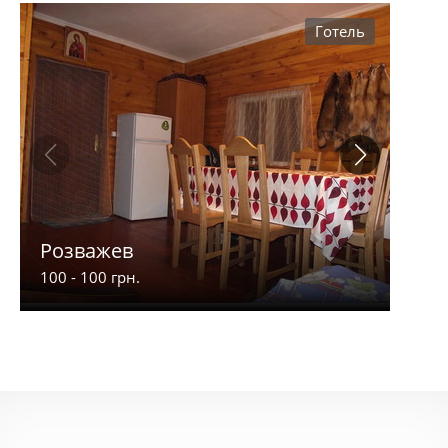
Готель
Розважев
Апа
100 - 100 грн.
900 -