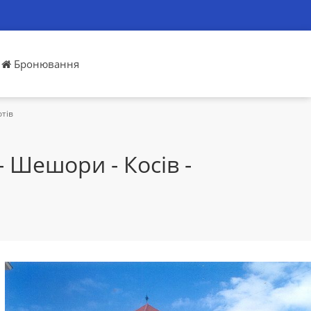
Бронювання
отів
 Шешори - Косів -