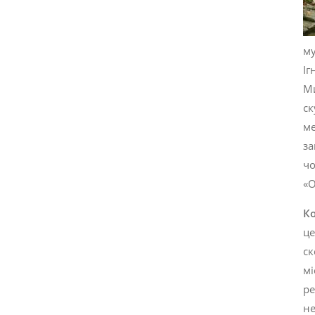
му
Іг
Ми
ск
ме
за
ч
«О
К
це
ск
мі
ре
не