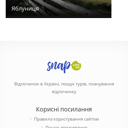
Яблуниця
Гор
Відпочинок в Україні, пошук турів, планування
відпочинку
Корисні посилання
Правила користування сайтом
Пошук проживання