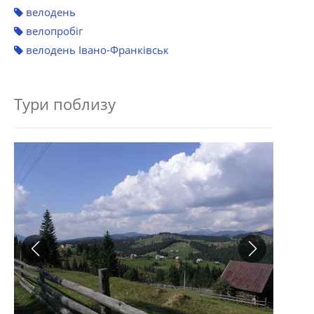
велодень
велопробіг
велодень Івано-Франківськ
Тури поблизу