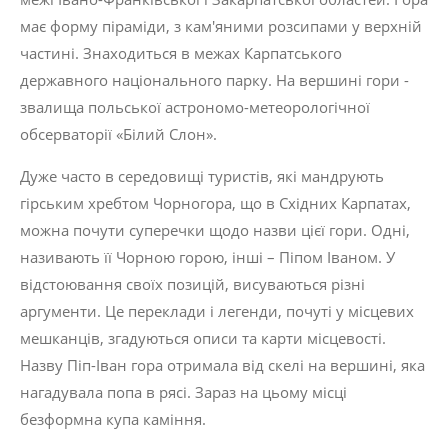
має форму піраміди, з кам'яними розси­пами у верхній
частині. Знаходиться в межах Карпатського
державного національного парку. На вершині гори -
звалища польської астрономо-метеорологічної
обсерваторії «Білий Слон».
Дуже часто в середовищі туристів, які мандрують
гірським хребтом Чорногора, що в Східних Карпатах,
можна почути суперечки щодо назви цієї гори. Одні,
називають її Чорною горою, інші – Піпом Іваном. У
відстоювання своїх позицій, висуваються різні
аргументи. Це переклади і легенди, почуті у місцевих
мешканців, згадуються описи та карти місцевості.
Назву Піп-Іван гора отримала від скелі на вершині, яка
нагадувала попа в рясі. Зараз на цьому місці
безформна купа каміння.