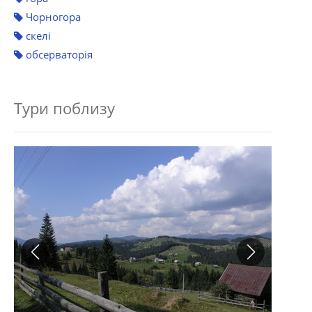
Чорногора
скелі
обсерваторія
Тури поблизу