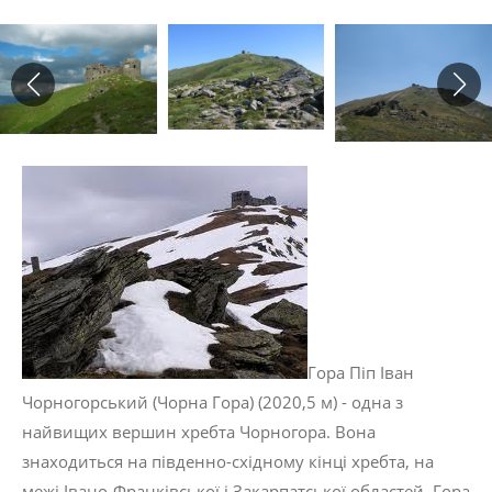
Гора Піп Іван
Чорногорський (Чорна Гора) (2020,5 м) - одна з
найвищих вершин хребта Чорногора. Вона
знаходиться на південно-східному кінці хребта, на
межі Івано-Франківської і Закарпатської областей. Гора