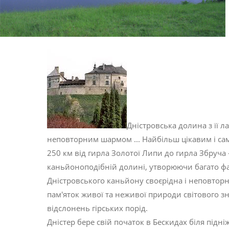
Дністровська долина з її
неповторним шармом ... Найбільш цікавим і са
250 км від гирла Золотої Липи до гирла Збруча 
каньйоноподібній долині, утворюючи багато ф
Дністровського каньйону своєрідна і неповторн
пам'яток живої та неживої природи світового зн
відслонень гірських порід.
Дністер бере свій початок в Бескидах біля підн