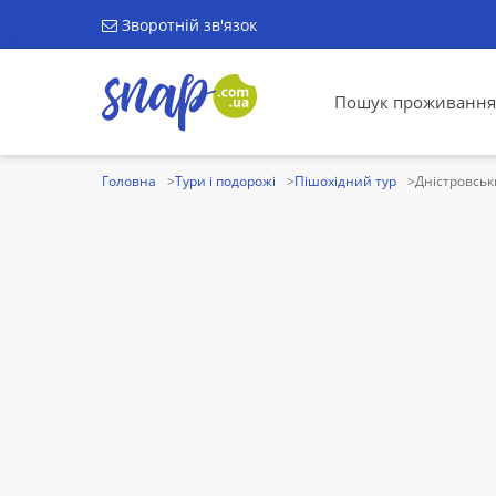
Зворотній зв'язок
Пошук проживання
Головна
Тури і подорожі
Пішохідний тур
Дністровсь