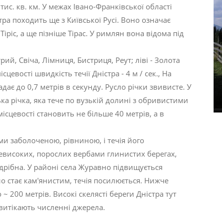
тис. кв. км. У межах Івано-Франківської області
тра походить ще з Київської Русі. Воно означає
Тіріс, а ще пізніше Тірас. У римлян вона відома під
рий, Свіча, Лімниця, Бистриця, Реут; ліві - Золота
сцевості швидкість течії Дністра - 4 м / сек., На
адає до 0,7 метрів в секунду. Русло річки звивисте. У
ська річка, яка тече по вузькій долині з обривистими
ісцевості становить не більше 40 метрів, а в
ми заболоченою, рівниною, і течія його
 невисоких, порослих вербами глинистих берегах,
дрібна. У районі села Журавно підвищується
сло стає кам'янистим, течія посилюється. Нижче
 200 метрів. Високі скелясті береги Дністра тут
 витікають численні джерела.