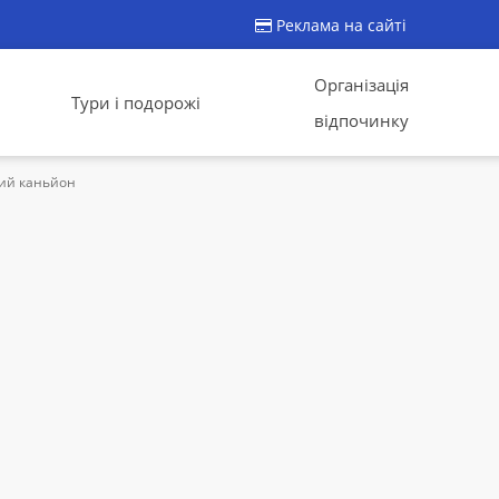
Реклама на сайті
Організація
Тури і подорожі
відпочинку
кий каньйон