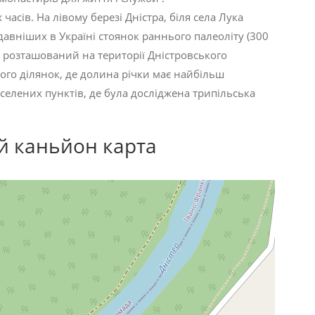
асів. На лівому березі Дністра, біля села Лука
давніших в Україні стоянок раннього палеоліту (300
й розташований на території Дністровського
ого ділянок, де долина річки має найбільш
селених пунктів, де була досліджена трипільська
й каньйон карта