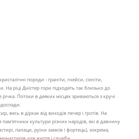
ристалічні породи - граніти, гнейси, сієніти,
 На ріці Дністер гори підходять так близько до
е річка. Потоки в деяких місцях зриваються з кручі
одоспади.
, весь в дірках від виходів печер і гротів. На
я пам'ятники культури різних народів, які в давнину
тирі, палаци, руїни замків і фортець), зокрема,
монастирів для життя і служби .