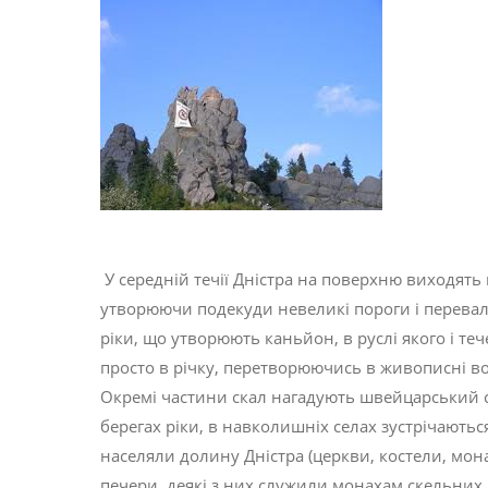
У середній течії Дністра на поверхню виходять к
утворюючи подекуди невеликі пороги і перевали.
ріки, що утворюють каньйон, в руслі якого і теч
просто в річку, перетворюючись в живописні в
Окремі частини скал нагадують швейцарський сир
берегах ріки, в навколишніх селах зустрічаютьс
населяли долину Дністра (церкви, костели, монас
печери, деякі з них служили монахам скельних 