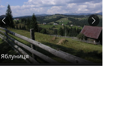
Яблуниця
Гора Д