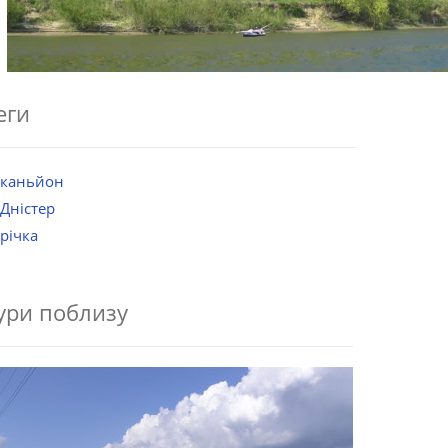
еги
каньйон
Дністер
річка
ури поблизу