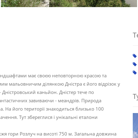
Т
 ландшафтами має своєю неповторною красою та
мим мальовничим ділянкою Дністра є його відрізок у
- Дністровський каньйон. Дністер тече по
Т
антастичних завиваючи - меандрів. Природа
а. На його території знаходиться близько 100
ачення. Тут збереглися і унікальні еталони
іжжя гори Розлуч на висоті 750 м. Загальна довжина