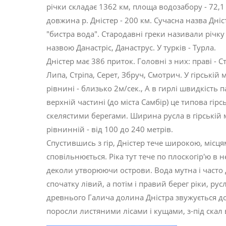
річки складає 1362 км, площа водозабору - 72,1 
довжина р. Дністер - 200 км. Сучасна назва Дніс
"бистра вода". Стародавні греки називали річку 
назвою Данастріс, Данаструс. У турків - Турла.
Дністер має 386 приток. Головні з них: праві - Ст
Липа, Cтріпa, Серет, Збруч, Смотрич. У гірській мі
рівнині - близько 2м/сек., А в гирлі швидкість п
верхній частині (до міста Самбір) це типова гір
скелястими берегами. Ширина русла в гірській м
рівнинній - від 100 до 240 метрів.
Спустившись з гір, Дністер тече широкою, місця
сповільнюється. Ріка тут тече по плоскогір'ю в
деколи утворюючи острови. Вода мутна і часто 
спочатку лівий, а потім і правий берег ріки, ру
древнього Галича долина Дністра звужується до ~
поросли листяними лісами і кущами, з-під скал