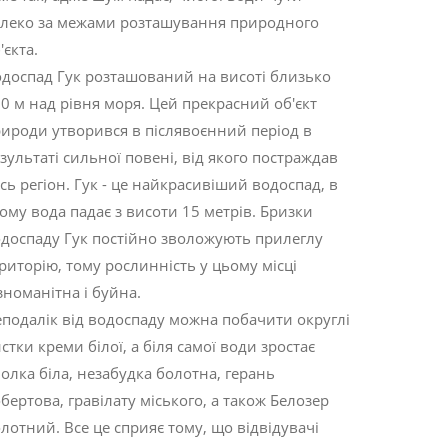
леко за межами розташування природного
'єкта.
доспад Гук розташований на висоті близько
0 м над рівня моря. Цей прекрасний об'єкт
ироди утворився в післявоєнний період в
зультаті сильної повені, від якого постраждав
сь регіон. Гук - це найкрасивіший водоспад, в
ому вода падає з висоти 15 метрів. Бризки
доспаду Гук постійно зволожують прилеглу
риторію, тому рослинність у цьому місці
зноманітна і буйна.
подалік від водоспаду можна побачити округлі
стки креми білої, а біля самої води зростає
олка біла, незабудка болотна, герань
бертова, гравілату міського, а також Белозер
лотний. Все це сприяє тому, що відвідувачі