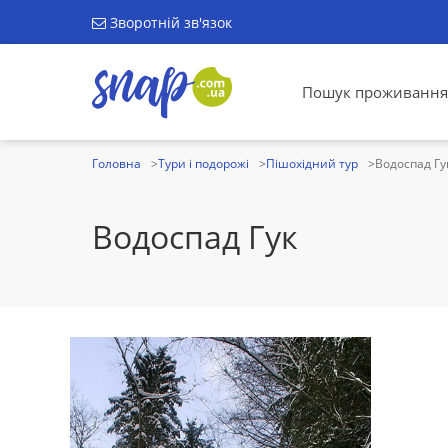
Зворотній зв'язок
Пошук проживання
Головна
Тури і подорожі
Пішохідний тур
Водоспад Гу
Водоспад Гук