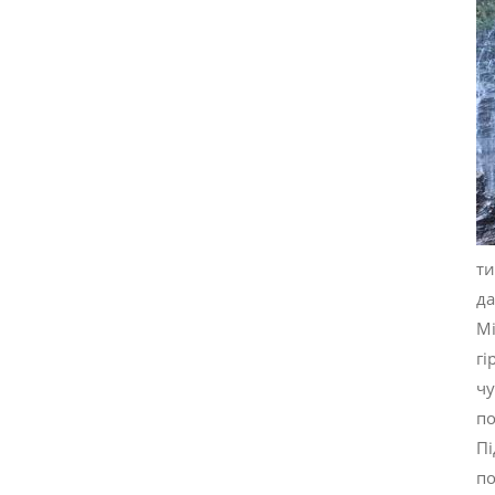
ти
да
Мі
гі
чу
по
Пі
по