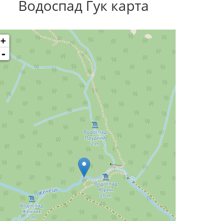
Водоспад Гук карта
+
-