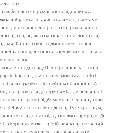
айданчик.
я любителів екстремального відпочинку,
жна добратися по дорозі на джипі, причому
рога дуже відповідає рівню екстремальності.
доспад спадає, якщо можна так висловитися,
одами. Кожна з цих сходинок являє собою
иродну ванну, де можна зануритися в гірській
віжаючої воді.
околицях водоспаду Шепіт розташовані готелі
рортів Карпат, де можна зупиниться на ніч і
дігрітися гарячим глінтвейном біля каміна. А з
нку відправиться до гори Гимба, де обладнані
рськолижні траси і підйомник на вершину гори.
телі Яремче назвали водоспад Гук через шум,
 доноситься до них від цього дива природи. До
чі, в Карпатах кожен третій водоспад названий
ме так, адже шум падає, чистої води чути