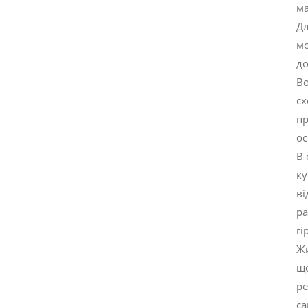
м
Дл
мо
до
Во
сх
пр
ос
В 
ку
ві
ра
гі
Жи
що
ре
са