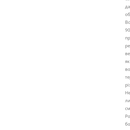
да
об
Во
90
пр
ре
ве
як
во
те
рі
Не
ли
см
Ро
бо