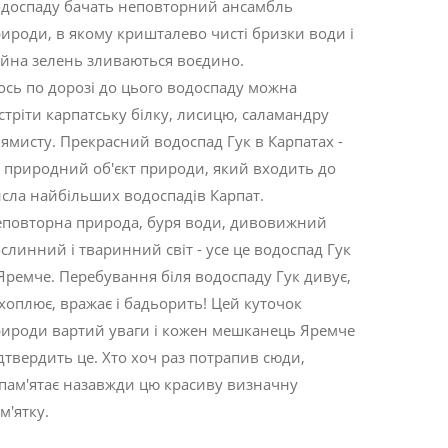
доспаду бачать неповторний ансамбль
ироди, в якому кришталево чисті бризки води і
йна зелень зливаються воєдино.
ось по дорозі до цього водоспаду можна
стріти карпатську білку, лисицю, саламандру
ямисту. Прекрасний водоспад Гук в Карпатах -
 природний об'єкт природи, який входить до
сла найбільших водоспадів Карпат.
повторна природа, буря води, дивовижний
слинний і тваринний світ - усе це водоспад Гук
Яремче. Перебування біля водоспаду Гук дивує,
хоплює, вражає і бадьорить! Цей куточок
ироди вартий уваги і кожен мешканець Яремче
дтвердить це. Хто хоч раз потрапив сюди,
пам'ятає назавжди цю красиву визначну
м'ятку.