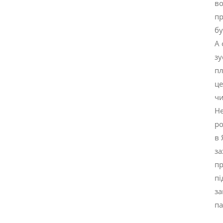
во
пр
бу
А 
зу
пл
це
чи
Не
ро
в 
за
пр
пі
за
па