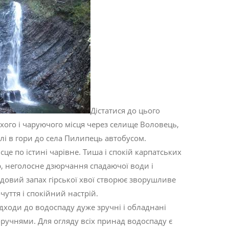
Дістатися до цього
хого і чаруючого місця через селище Воловець,
лі в гори до села Пилипець автобусом.
сце по істині чарівне. Тиша і спокій карпатських
р, неголосне дзюрчання спадаючої води і
довий запах гірської хвої створює зворушливе
чуття і спокійний настрій.
дходи до водоспаду дуже зручні і обладнані
ручнями. Для огляду всіх принад водоспаду є