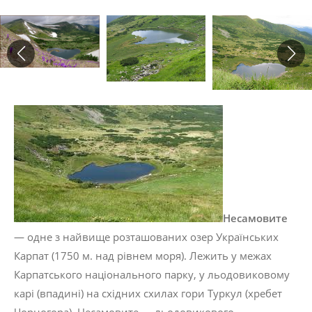
Несамовите
— одне з найвище розташованих озер Українських
Карпат (1750 м. над рівнем моря). Лежить у межах
Карпатського національного парку, у льодовиковому
карі (впадині) на східних схилах гори Туркул (хребет