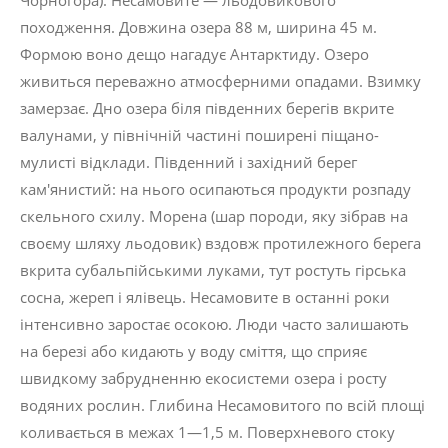
Чорногора). Несамовите — льодовикового
походження. Довжина озера 88 м, ширина 45 м.
Формою воно дещо нагадує Антарктиду. Озеро
живиться переважно атмосферними опадами. Взимку
замерзає. Дно озера біля південних берегів вкрите
валунами, у північній частині поширені піщано-
мулисті відклади. Південний і західний берег
кам'янистий: на нього осипаються продукти розпаду
скельного схилу. Морена (шар породи, яку зібрав на
своєму шляху льодовик) вздовж протилежного берега
вкрита субальпійськими луками, тут ростуть гірська
сосна, жереп і ялівець. Несамовите в останні роки
інтенсивно заростає осокою. Люди часто залишають
на березі або кидають у воду сміття, що сприяє
швидкому забрудненню екосистеми озера і росту
водяних рослин. Глибина Несамовитого по всій площі
коливається в межах 1—1,5 м. Поверхневого стоку