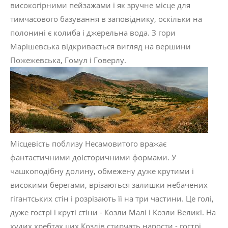
високогірними пейзажами і як зручне місце для
тимчасового базування в заповіднику, оскільки на
полонині є колиба і джерельна вода. З гори
Марішевська відкривається вигляд на вершини
Пожежевська, Гомул і Говерлу.
Місцевість поблизу Несамовитого вражає
фантастичними доісторичними формами. У
чашкоподібну долину, обмежену дуже крутими і
високими берегами, врізаються залишки небачених
гігантських стін і розрізають її на три частини. Це голі,
дуже гострі і круті стіни - Козли Малі і Козли Великі. На
худих хребтах цих Козлів стирчать нарости - гострі