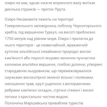
озеро не має, однак нижче моренного валу витікає
декілька струмків — приток Прута.
Озеро Несамовите лежить на території
Говерлянського заповідника, поблизу Чорногорського
хребта, під вершиною Туркул, на висоті приблизно
1750 метрів над рівнем моря. Озеро і прилегла до
нього територія - це незвичайний, вражаючий
куточок альпійської незайманої природи: високі
кам'янисті або порослі яскраво-зеленим пухнастим
килимом альпійки вершини, глибокі долини, утворені
стародавнім льодовиком, що перемежовувалися
смужками високогірної зеленої вільхи і полянами
некошених трав, круті ущелини з випираючими
ребрами кам'яних складок, стрічки стежин і веселі
потоки з кристально чистою водою.
Полонина Марішевська приваблює туристів