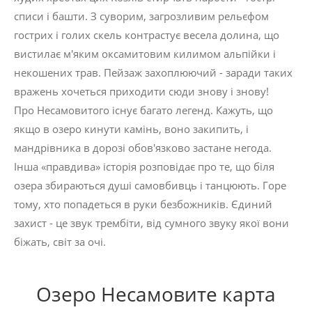
списи і башти. З суворим, загрозливим рельєфом
гострих і голих скель контрастує весела долина, що
вистилає м'яким оксамитовим килимом альпійки і
некошених трав. Пейзаж захоплюючий - заради таких
вражень хочеться приходити сюди знову і знову!
Про Несамовитого існує багато легенд. Кажуть, що
якщо в озеро кинути камінь, воно закипить, і
мандрівника в дорозі обов'язково застане негода.
Інша «правдива» історія розповідає про те, що біля
озера збираються душі самовбивць і танцюють. Горе
тому, хто попадеться в руки безбожників. Єдиний
захист - це звук трембіти, від сумного звуку якої вони
біжать, світ за очі.
Озеро Несамовите карта