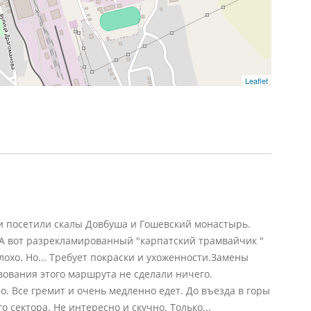
Leaflet
ти посетили скалы Довбуша и Гошевский монастырь.
 А вот разрекламированный "карпатский трамвайчик "
лохо. Но... Требует покраски и ухоженности.Замены
вования этого маршрута не сделали ничего.
. Все гремит и очень медленно едет. До въезда в горы
о сектора. Не интересно и скучно. Только...