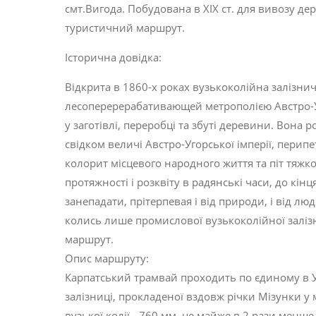
смт.Вигода. Побудована в ХІХ ст. для вивозу дере
туристичний маршрут.
Історична довідка:
Відкрита в 1860-х роках вузькоколійна залізни
лесоперерерабативающей метрополією Австро-
у заготівлі, переробці та збуті деревини. Вон
свідком величі Австро-Угорської імперії, перип
колорит місцевого народного життя та піт тяжк
протяжності і розквіту в радянські часи, до кін
занепадати, прітерпевая і від природи, і від лю
колись лише промислової вузькоколійної залізн
маршрут.
Опис маршруту:
Карпатський трамвай проходить по єдиному в У
залізниці, прокладеної вздовж річки Мізунки у
вузької колії - 760 мм, це майже в 2 рази менше