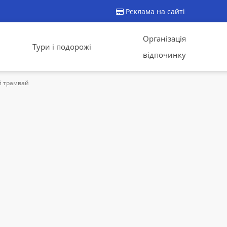
Реклама на сайті
Організація
Тури і подорожі
відпочинку
й трамвай