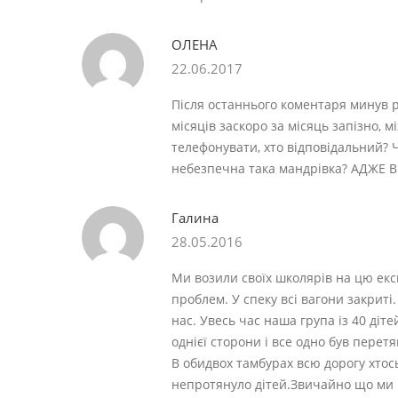
ОЛЕНА
22.06.2017
Після останнього коментаря минув р
місяців заскоро за місяць запізно, 
телефонувати, хто відповідальний?
небезпечна така мандрівка? АДЖЕ 
Галина
28.05.2016
Ми возили своїх школярів на цю ек
проблем. У спеку всі вагони закрит
нас. Увесь час наша група із 40 діте
однієї сторони і все одно був перет
В обидвох тамбурах всю дорогу хтос
непротянуло дітей.Звичайно що ми ма