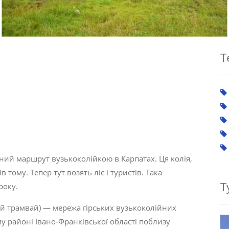
Т
ний маршрут вузькоколійкою в Карпатах. Ця колія,
 тому. Тепер тут возять ліс і туристів. Така
Т
року.
ий трамвай) — мережа гірських вузькоколійних
у районі Івано-Франківської області поблизу