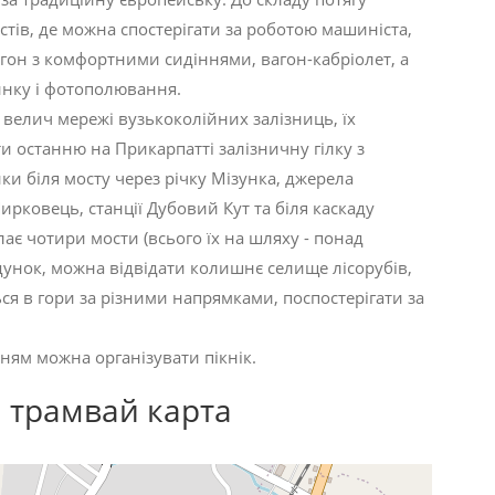
стів, де можна спостерігати за роботою машиніста,
агон з комфортними сидіннями, вагон-кабріолет, а
инку і фотополювання.
а велич мережі вузькоколійних залізниць, їх
и останню на Прикарпатті залізничну гілку з
ки біля мосту через річку Мізунка, джерела
рковець, станції Дубовий Кут та біля каскаду
ає чотири мости (всього їх на шляху - понад
дунок, можна відвідати колишнє селище лісорубів,
ься в гори за різними напрямками, поспостерігати за
ням можна організувати пікнік.
 трамвай карта