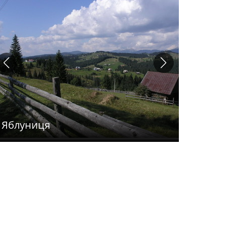
Яблуниця
Гора Д