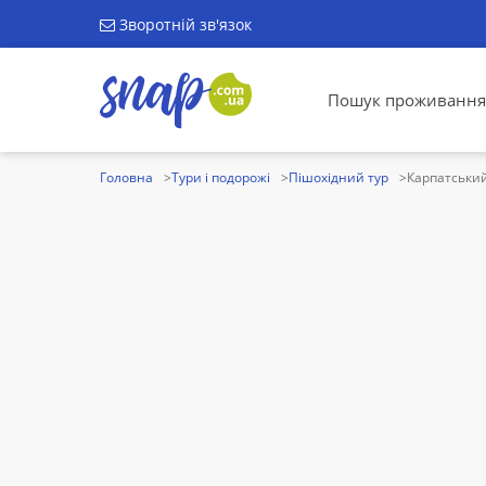
Зворотній зв'язок
Пошук проживання
Головна
Тури і подорожі
Пішохідний тур
Карпатськи