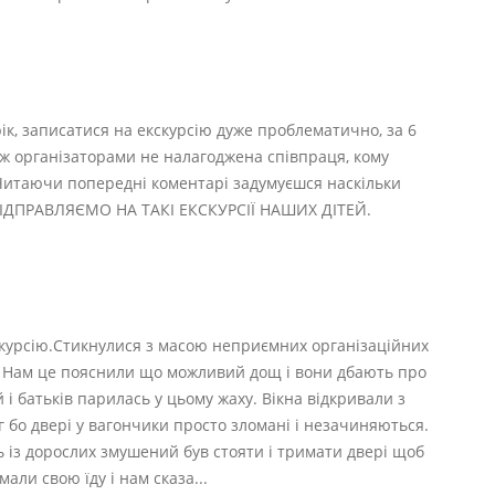
ік, записатися на екскурсію дуже проблематично, за 6
між організаторами не налагоджена співпраця, кому
 Читаючи попередні коментарі задумуєшся наскільки
ВІДПРАВЛЯЄМО НА ТАКІ ЕКСКУРСІЇ НАШИХ ДІТЕЙ.
скурсію.Стикнулися з масою неприємних організаційних
і. Нам це пояснили що можливий дощ і вони дбають про
й і батьків парилась у цьому жаху. Вікна відкривали з
яг бо двері у вагончики просто зломані і незачиняються.
ь із дорослих змушений був стояти і тримати двері щоб
ли свою їду і нам сказа...