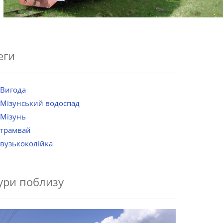
еги
Вигода
Мізунський водоспад
Мізунь
трамвай
вузькоколійка
ури поблизу