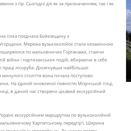
вини з гір. Сьогодні діє як за призначенням, так і як
чна гілка поєднала Бойківщину з
Угорщини. Мережа вузькоколійок стала незамінною
а розширялися по мальовничих Горганами, стаючи
етій війни і партизанських подій, вбираючи в себе
ої праці лісоруба. Досягнувши найбільшої
ця минулого століття вона почала поступово
дини. На єдиній оновленої повністю Мізунській гілці,
иці, в даний час створено цікавий екскурсійний
країні екскурсійним маршрутом по вузькоколійній
 мальовничому Карпатському передгір'ї. Ширина
 за традиційну європейську. До складу потягу