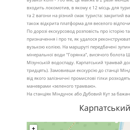
входить локомотив, в якому є 12 місць для тури
та 2 вагони на різний смак туриста: закритий в
також відкрита платформа для веселого відпоч
По дорозі екскурсовод розповість про історію т
призначення і про те, як удалося реконструюват
вузькою колією. На маршруті передбачені зупин
мінеральної води "Горянка", висячого болота Ши
Мізунській водоспаду. Карпатський трамвай дол
тридцять). Замовивши екскурсію до станції Мін
від якого залізничні промислові гілки розходят
маневрами «зеленого трамваю».
На станціях Міндунок або Дубовий Кут за бажан
Карпатський
+