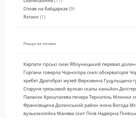
Скелелазіння
(17)
Сплав на байдарках
(9)
Яхтинг
(1)
Пошук за тегами
Карпати
гірські лижі
Яблуницький перевал
долин
Горгани
говерла
Чорногора
скелі
обсерваторія
Чо
хребет
Драгобрат
музей
Верховина
Гуцульщина
г
Старуня
грязьовий вулкан
скалы
каньйон
Дністе
Паланок
Кришталева
печера
Тернопіль
Млинки
с
Франківщина
Долинський район
ікона
Вигода
Мі
вузькоколійка
Манява
скит
Пнів
Надвірна
Пнівсь
я