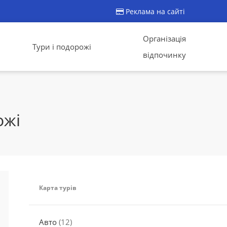
Реклама на сайті
Організація
Тури і подорожі
відпочинку
ожі
Карта турів
Авто
(12)