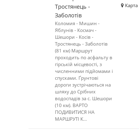
Карта
Тростянець -
Заболотів
Коломия - Мишин -
Яблунів - Космач -
Шешори - Косів -
Тростянець - Заболотів
(81 км) Маршрут
проходить по асфальту в
гірській місцевості, з
численними підйомами і
спусками. Ґрунтові
дороги зустрічаються на
шляху до Срібних
водоспадів за с. Шешори
(10 км). ВАРТО
ПОДИВИТИСЯ НА
МАРШРУТІ К...