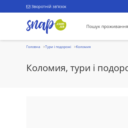
Зворотній зв'язок
Пошук проживання
Головна
Тури і подорожі
Коломия
Коломия, тури і подор