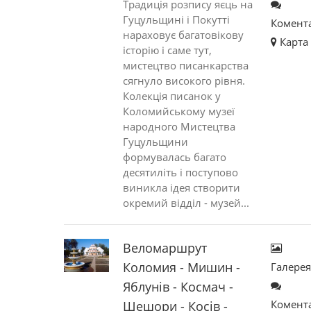
Традиція розпису яєць на
Гуцульщині і Покутті
Комент
нараховує багатовікову
Карта
історію і саме тут,
мистецтво писанкарства
сягнуло високого рівня.
Колекція писанок у
Коломийському музеї
народного Мистецтва
Гуцульщини
формувалась багато
десятиліть і поступово
виникла ідея створити
окремий відділ - музей...
Веломаршрут
Коломия - Мишин -
Галере
Яблунів - Космач -
Комент
Шешори - Косів -