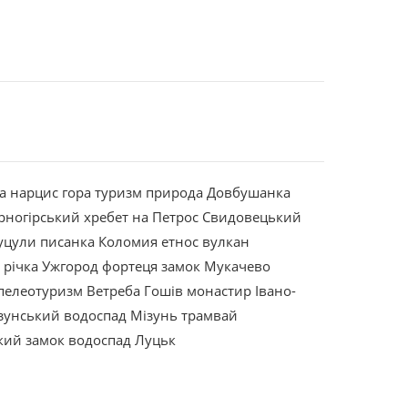
а
нарцис
гора
туризм
природа
Довбушанка
рногірський хребет
на Петрос
Свидовецький
уцули
писанка
Коломия
етнос
вулкан
р
річка
Ужгород
фортеця
замок
Мукачево
пелеотуризм
Ветреба
Гошів
монастир
Івано-
зунський водоспад
Мізунь
трамвай
кий замок
водоспад
Луцьк