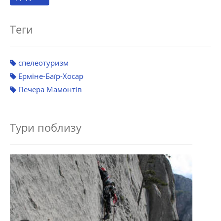
Теги
спелеотуризм
Ерміне-Баїр-Хосар
Печера Мамонтів
Тури поблизу