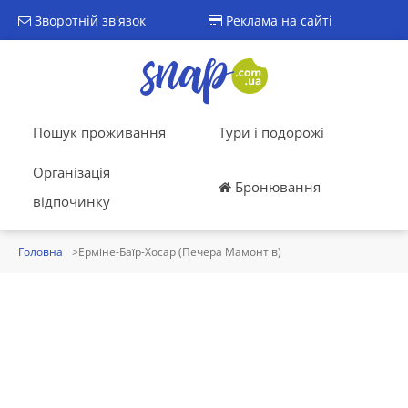
Зворотній зв'язок
Реклама на сайті
Пошук проживання
Тури і подорожі
Організація
Бронювання
відпочинку
Головна
Ерміне-Баїр-Хосар (Печера Мамонтів)