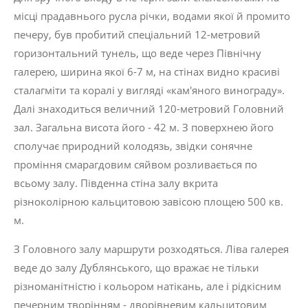
місці прадавнього русла річки, водами якої й промито
печеру, був пробитий спеціальний 12-метровий
горизонтальний тунель, що веде через Північну
галерею, ширина якої 6-7 м, на стінах видно красиві
сталагміти та коралі у вигляді «кам'яного винограду».
Далі знаходиться величний 120-метровий Головний
зал. Загальна висота його - 42 м. З поверхнею його
сполучає при­родний колодязь, звідки сонячне
проміння смарагдовим сяйвом розливається по
всьому залу. Південна стіна залу вкрита
різноколірною кальцитовою завісою площею 500 кв.
м.
З Головного залу маршрути розходяться. Ліва галерея
веде до залу Дублянського, що вражає не тільки
різноманітністю і кольором натікань, але і рідкісним
печерним творін­ням - дворівневим кальцитовим