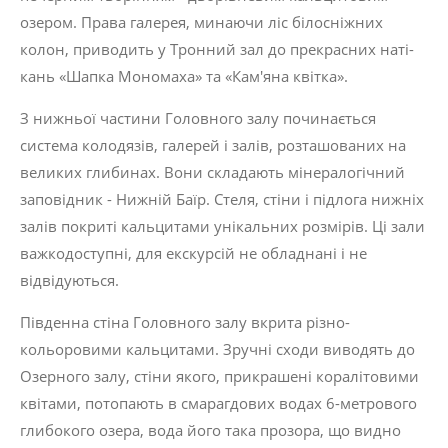
озером. Права галерея, минаючи ліс білосніжних
колон, приводить у Тронний зал до прекрасних наті­
кань «Шапка Мономаха» та «Кам'яна квітка».
З нижньої частини Головного залу почина­ється
система колодязів, галерей і залів, роз­ташованих на
великих глибинах. Вони складають мінералогічний
заповідник - Ниж­ній Баїр. Стеля, стіни і підлога нижніх
залів покриті кальцитами унікальних розмірів. Ці зали
важкодоступні, для екскурсій не облад­нані і не
відвідуються.
Південна стіна Головного залу вкрита різно­
кольоровими кальцитами. Зручні сходи виво­дять до
Озерного залу, стіни якого, прикрашені коралітовими
квітами, потопають в смарагдо­вих водах 6-метрового
глибокого озера, вода його така прозора, що видно