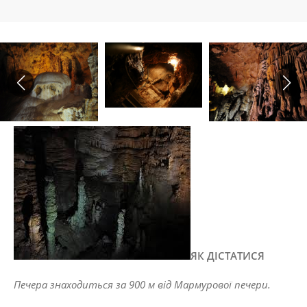
ЯК
ДІСТАТИСЯ
Печера
знаходиться
за
900
м
від
Мармурової
печери
.