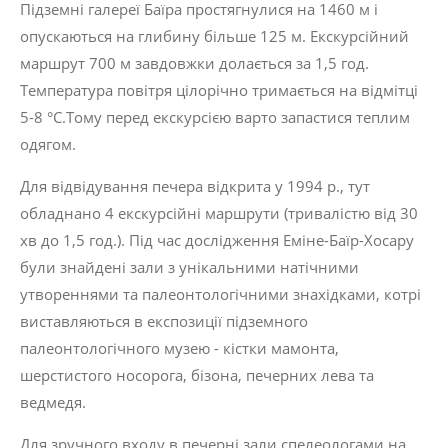
Підземні галереї Баїра простягнулися на 1460 м і
опускаються на глибину більше 125 м. Екс­курсійний
маршрут 700 м завдовжки долається за 1,5 год.
Температура повітря цілорічно три­мається на відмітці
5-8 °С.Тому перед екскур­сією варто запастися теплим
одягом.
Для відвідування печера відкрита у 1994 p., тут
обладнано 4 екскурсійні маршрути (трива­лістю від 30
хв до 1,5 год.). Під час дослідження Еміне-Баїр-Хосару
були знайдені зали з уні­кальними натічними
утвореннями та палеонто­логічними знахідками, котрі
виставляються в експозиції підземного
палеонтологічного музею - кістки мамонта,
шерстистого носорога, бізона, печерних лева та
ведмедя.
Для зручного входу в печерні зали спелео­логами на