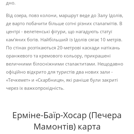
дно.
Від озера, повз колони, маршрут веде до Залу Ідолів,
де варто побачити більше сотні різних сталагмітів. В
центрі - велетенські фігури, що нагадують статуї
кам'яних богів. Найбільший із Ідолів сягає 10 метрів.
По стінах розтікаються 20-метрові каскади натікань
оранжевого та кремового кольору, прикрашені
величними білосніжними сталактитами. Нещо­давно
офіційно відкрито для туристів два нових зали -
«Течкемет» и «Скарбниця», які раніше були закриті
через їх важкопрохідність.
Ерміне-Баїр-Хосар (Печера
Мамонтів) карта