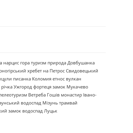
а
нарцис
гора
туризм
природа
Довбушанка
рногірський хребет
на Петрос
Свидовецький
уцули
писанка
Коломия
етнос
вулкан
р
річка
Ужгород
фортеця
замок
Мукачево
пелеотуризм
Ветреба
Гошів
монастир
Івано-
зунський водоспад
Мізунь
трамвай
кий замок
водоспад
Луцьк