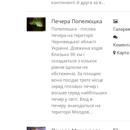
континенті й друга за в...
Печера Попелюшка
Попелюшка - гіпсова
Галере
печера на території
Чернівецької області
Комент
України. Довжина ходів
Карта
близько 90 км і
складається з кількох
рівнів (цілком не
обстежена). За площею
вона посідає третє місце
серед гіпсових печер і
восьме серед найбільших
печер у світі. Вхід в
печеру знаходиться на
території Молдов...