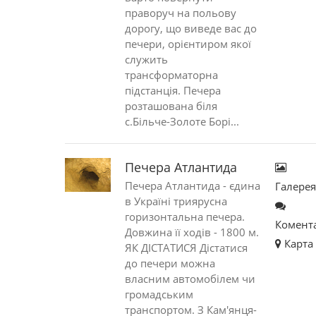
праворуч на польову
дорогу, що виведе вас до
печери, орієнтиром якої
служить
трансформаторна
підстанція. Печера
розташована біля
с.Більче-Золоте Борі...
Печера Атлантида
Печера Атлантида - єдина
Галере
в Україні триярусна
горизонтальна печера.
Комент
Довжина її ходів - 1800 м.
Карта
ЯК ДІСТАТИСЯ Дістатися
до печери можна
власним автомобі­лем чи
громадським
транспортом. З Кам'янця-