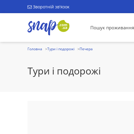
Зворотній зв'язок
Пошук проживання
Головна
Тури і подорожі
Печера
Тури і подорожі