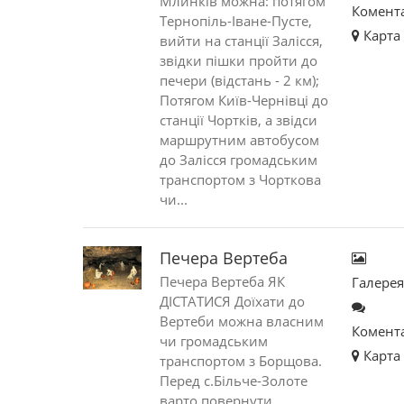
Млинків можна: потягом
Комент
Тернопіль-Іване-Пусте,
Карта
вийти на станції Залісся,
звідки пішки пройти до
печери (відстань - 2 км);
Потягом Київ-Чернівці до
станції Чортків, а звідси
маршрутним автобусом
до Залісся громадським
транспортом з Чорткова
чи...
Печера Вертеба
Печера Вертеба ЯК
Галере
ДІСТАТИСЯ Доїхати до
Вертеби можна власним
Комент
чи гро­мадським
Карта
транспортом з Борщова.
Перед с.Більче-Золоте
варто повернути