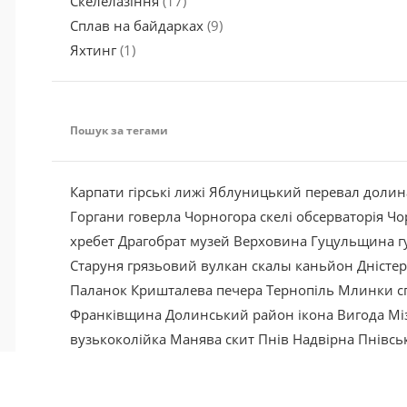
Скелелазіння
(17)
Сплав на байдарках
(9)
Яхтинг
(1)
Пошук за тегами
Карпати
гірські лижі
Яблуницький перевал
долин
Горгани
говерла
Чорногора
скелі
обсерваторія
Чо
хребет
Драгобрат
музей
Верховина
Гуцульщина
г
Старуня
грязьовий вулкан
скалы
каньйон
Дністе
Паланок
Кришталева
печера
Тернопіль
Млинки
с
Франківщина
Долинський район
ікона
Вигода
Мі
вузькоколійка
Манява
скит
Пнів
Надвірна
Пнівсь
я