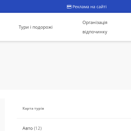
Реклама на сайті
Організація
Тури і подорожі
відпочинку
Карта турів
Авто
(12)