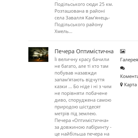
Подільського сюди 25 км.
Розташована в районі
села Завалля Кам'янець-
Подільського району
Хмель...
Печера Оптимістична
Її величну красу бачили
Галере
не багато, але ті хто там
побував назавжди
Комент
запам'ятають відчуття
Карта
казки ... Бо ніде і ні з чим
не порівняти побачене
диво, споруджена самою
природою шістдесят
метрів під землею.
Печера «Оптимістична»
за довжиною лабіринту -
це найбільша печера на