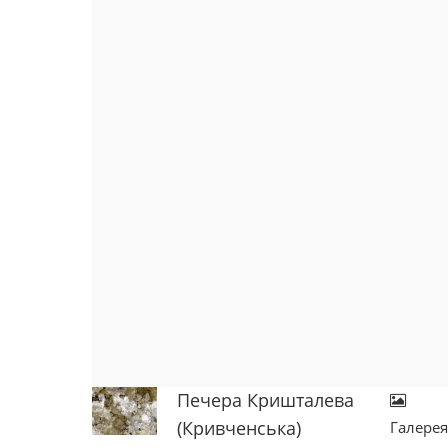
Печера Кришталева
(Кривченська)
Галере