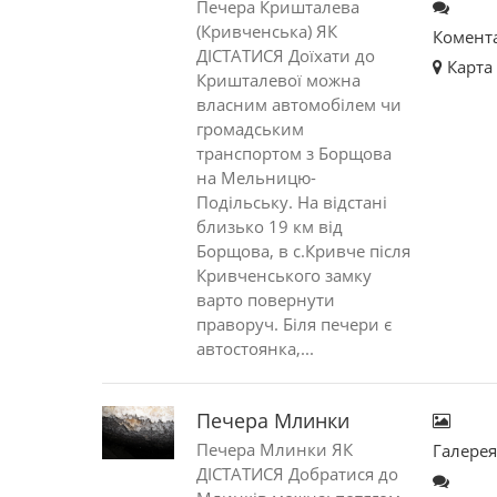
Печера Кришталева
(Кривченська) ЯК
Комент
ДІСТАТИСЯ Доїхати до
Карта
Кришталевої можна
власним авто­мобілем чи
громадським
транспортом з Борщова
на Мельницю-
Подільську. На відстані
близько 19 км від
Борщова, в с.Кривче після
Кривченського замку
варто повернути
праворуч. Біля печери є
автостоянка,...
Печера Млинки
Печера Млинки ЯК
Галере
ДІСТАТИСЯ Добратися до