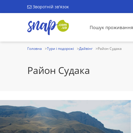
Зворотній зв'язок
Пошук проживання
Головна
Тури і подорожі
Дайвінг
Район Судака
Район Судака