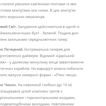
стелене рівними кам'яними плитами із зви­
стими міжгір'ями між ними. В цих міжгір'ях
зліч морських мешканців.
овий
Світ
.
Занурення здійснюються в одній із
ймальовничіших бухт - Зеленій. Піщане дно
іяне залишками середньо­вічних галер.
ис
Печерний
.
Екстремальна галерея для
дготовлених дайверів. Відомий «Цар­ський
яж» - у далекому минулому місце завантаження
тичних кораблів. На марш­руті можна побачити
ликі валуни химер­ної форми - «П'яні ченці».
ис
Чикен
.
На невеликій глибині (до 10 м)
зташувався цілий комплекс гротів з
ртикальними і горизонтальними входами,
лодязеподібними виходами, повітряними