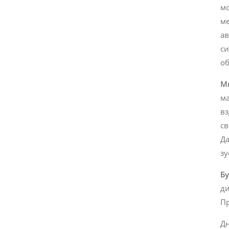
мо
ме
ав
си
о
М
ма
вз
св
Да
зу
Бу
ди
Пр
Дн