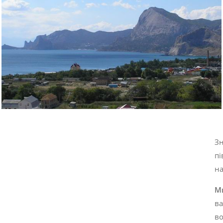
Зн
пі
на
М
ва
во