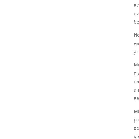
ви
ви
бе
Н
на
ус
М
пі
пл
ан
ве
М
ро
ве
ко