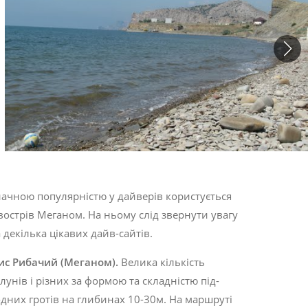
ачною популярністю у дайверів користується
вострів Меганом. На ньому слід звернути увагу
 декілька цікавих дайв-сайтів.
ис
Рибачий
(
Меганом
).
Велика кількість
лунів і різних за формою та складністю під­
дних гротів на глибинах 10-30м. На марш­руті