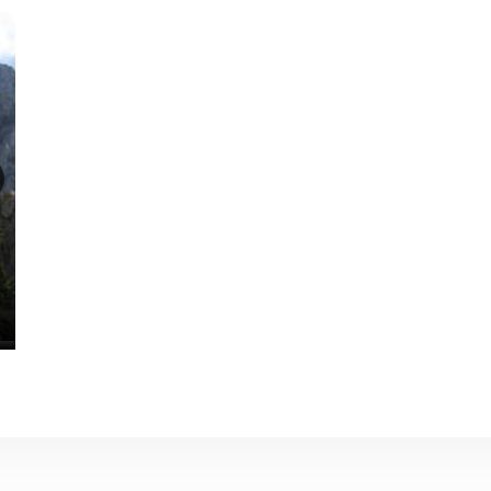
Ільяс-Кая
Мис