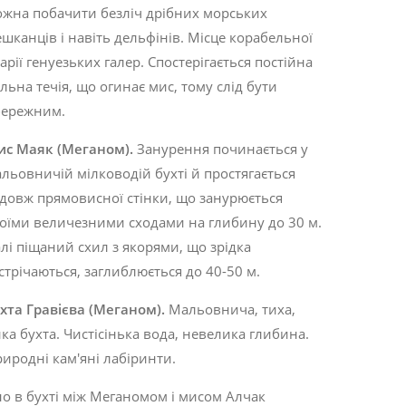
жна побачити безліч дрібних морських
шканців і навіть дельфінів. Місце корабель­ної
арії генуезьких галер. Спостерігається постійна
льна течія, що огинає мис, тому слід бути
бережним.
ис
Маяк
(
Меганом
).
Занурення починається у
льовничій мілководій бухті й простягається
довж прямовисної стінки, що занурюється
оїми величезними сходами на глибину до 30 м.
лі піщаний схил з якорями, що зрідка
стрічаються, заглиблюється до 40-50 м.
хта
Гравієва
(
Меганом
).
Мальовнича, тиха,
ка бухта. Чистісінька вода, невелика глибина.
иродні кам'яні лабіринти.
о в бухті між Меганомом і мисом Алчак