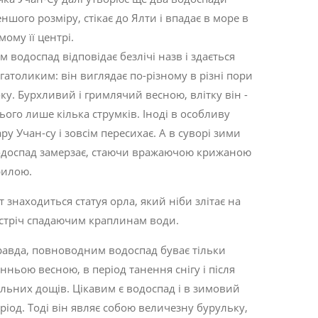
ншого розміру, стікає до Ялти і впадає в море в
мому її центрі.
м водоспад відповідає безлічі назв і здається
гатоликим: він виглядає по-різному в різні пори
ку. Бурхливий і гримлячий весною, влітку він -
ього лише кілька струмків. Іноді в особливу
ру Учан-су і зовсім пересихає. А в суворі зими
доспад замерзає, стаючи вражаючою крижаною
рилою.
т знаходиться статуя орла, який ніби злітає на
стріч спадаючим краплинам води.
авда, повноводним водоспад буває тільки
нньою весною, в період танення снігу і після
льних дощів. Цікавим є водоспад і в зимовий
ріод. Тоді він являє собою величезну бурульку,