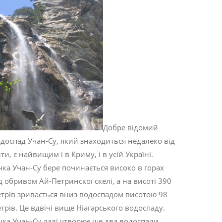
Добре відомий
доспад Учан-Су, який знаходиться недалеко від
ти, є найвищим і в Криму, і в усій Україні.
чка Учан-Су бере починається високо в горах
д обривом Ай-Петринскої скелі, а на висоті 390
трів зривається вниз водоспадом висотою 98
трів. Це вдвічі вище Ніагарського водоспаду.
чка Учан-Су далі утворює ще два водоспади