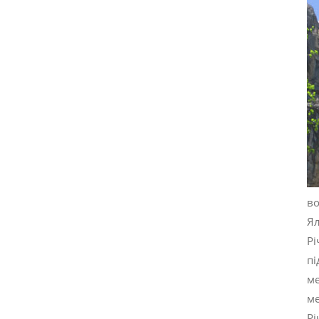
во
Ял
Рі
пі
ме
ме
Рі