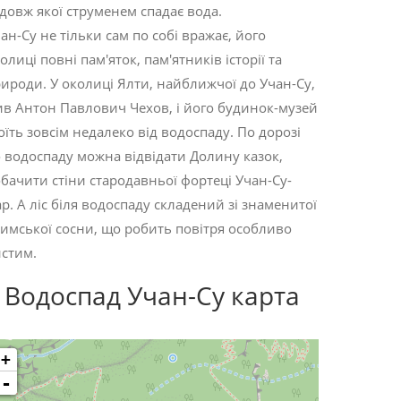
довж якої струменем спадає вода.
ан-Су не тільки сам по собі вражає, його
олиці повні пам'яток, пам'ятників історії та
ироди. У околиці Ялти, найближчої до Учан-Су,
в Антон Павлович Чехов, і його будинок-музей
оїть зовсім недалеко від водоспаду. По дорозі
 водоспаду можна відвідати Долину казок,
бачити стіни стародавньої фортеці Учан-Су-
ар. А ліс біля водоспаду складений зі знаменитої
имської сосни, що робить повітря особливо
стим.
Водоспад Учан-Су карта
+
-