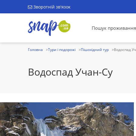
Зворотній зв'язок
Пошук проживання
Головна
Тури і подорожі
Пішохідний тур
Водоспад Уч
Водоспад Учан-Су