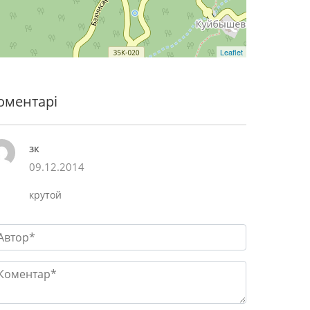
Leaflet
оментарі
зк
09.12.2014
крутой