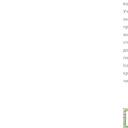
вз
Уч
ок
пр
жи
ст
до
по
Іс
кр
чи