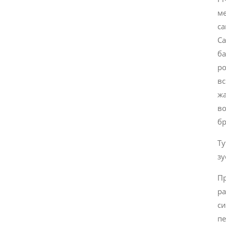
ме
са
Са
ба
ро
вс
жа
во
б
Ту
зу
Пр
ра
си
пе