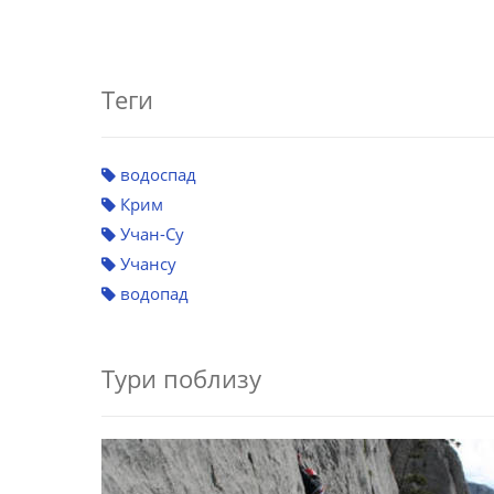
Теги
водоспад
Крим
Учан-Су
Учансу
водопад
Тури поблизу