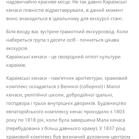
надзвичайно красиве місце. Не так давно Караїмські
кенаси повністю відреставрували, в даний момент
воно знаходиться в ідеальному для екскурсії стані.
Біля входу вас зустріне грамотний екскурсовод. Коли
набереться група з десяти осіб - почнеться цікава
екскурсія.
Караїмські кенаси - це своєрідний оплот культури
караїмів.
Караїмські кенаси - пам'ятник архітектури, храмовий
комплекс складається з Великої (соборної) і Малої
кенаси, релігійної школи, добродійної їдальні,
госпдвора і трьох внутрішніх двориків. Будівництво
євпаторійського комплексу кенас проходило з 1803
року по 1818 рік, коли була завершена Мала кенаса
(перебудована з більш давнього храму). У 1837 році
храмовий комплекс був визнаний духовним центром