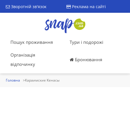
Зворотній зв'язок
Реклама на сайті
Пошук проживання
Тури і подорожі
Організація
Бронювання
відпочинку
Головна
Караимские Кенасы