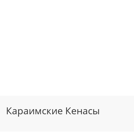
Караимские Кенасы