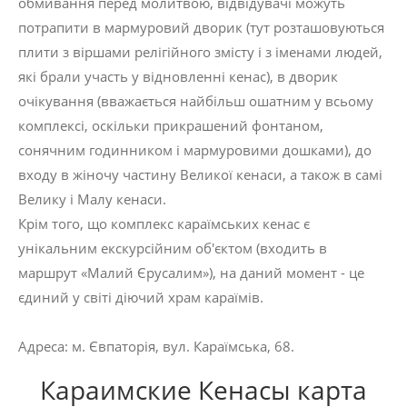
обмивання перед молитвою, відвідувачі можуть
потрапити в мармуровий дворик (тут розташовуються
плити з віршами релігійного змісту і з іменами людей,
які брали участь у відновленні кенас), в дворик
очікування (вважається найбільш ошатним у всьому
комплексі, оскільки прикрашений фонтаном,
сонячним годинником і мармуровими дошками), до
входу в жіночу частину Великої кенаси, а також в самі
Велику і Малу кенаси.
Крім того, що комплекс караїмських кенас є
унікальним екскурсійним об'єктом (входить в
маршрут «Малий Єрусалим»), на даний момент - це
єдиний у світі діючий храм караїмів.
Адреса: м. Євпаторія, вул. Караїмська, 68.
Караимские Кенасы карта