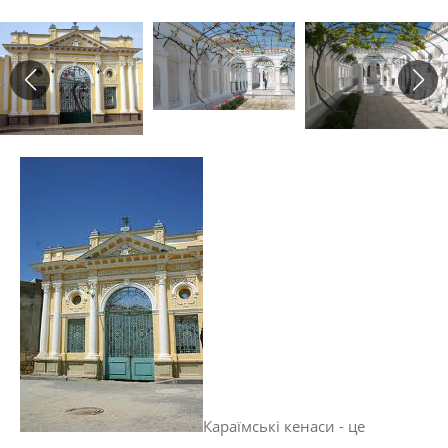
Караїмські кенаси - це