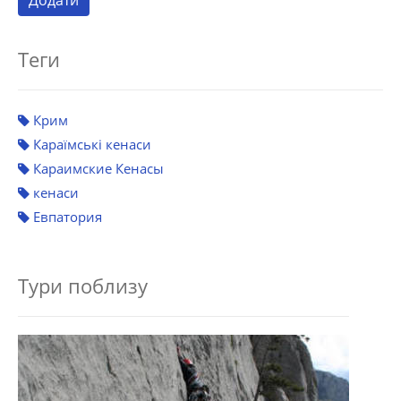
Теги
Крим
Караїмські кенаси
Караимские Кенасы
кенаси
Евпатория
Тури поблизу