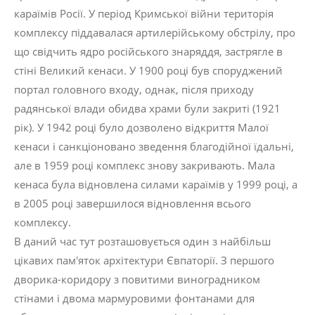
караїмів Росії. У період Кримської війни територія
комплексу піддавалася артилерійському обстрілу, про
що свідчить ядро російського знаряддя, застрягле в
стіні Великий кенаси. У 1900 році був споруджений
портал головного входу, однак, після приходу
радянської влади обидва храми були закриті (1921
рік). У 1942 році було дозволено відкриття Малої
кенаси і санкціоновано зведення благодійної їдальні,
але в 1959 році комплекс знову закривають. Мала
кенаса була відновлена силами караїмів у 1999 році, а
в 2005 році завершилося відновлення всього
комплексу.
В даний час тут розташовується один з найбільш
цікавих пам'яток архітектури Євпаторії. З першого
дворика-коридору з повитими виноградником
стінами і двома мармуровими фонтанами для