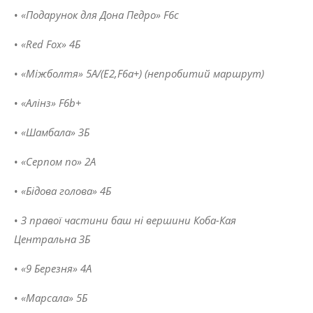
•
«Подарунок
для
Дона
Педро»
F6c
•
«
Red Fox
»
4
Б
•
«Міжболтя»
5
A
/(
E
2,
F
6
a
+) (
непробитий
маршрут
)
•
«Алінз»
F6b+
•
«Шамбала»
ЗБ
•
«Серпом
по»
2
А
•
«Бідова
голова»
4
Б
•
З
правої
частини
баш
ні
вершини
Коба
-
Кая
Центральна
ЗБ
•
«
9
Березня»
4
А
•
«Марсала»
5
Б