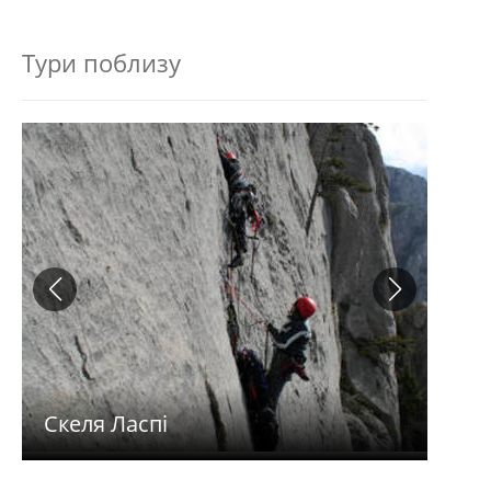
Тури поблизу
Скеля Ласпі
Іль