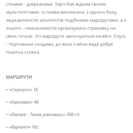
стінами - дзеркалами. Уарч-Кая відома своїми
мультипітчами. їх поява викликана, з одного боку,
зацікавленістю альпіністів подіб­ними маршрутами, а з
іншого - неможливістю організувати страховку на
своїх точках. Усі марш­рути закінчуються на яйлі. Спуск
- Чортовими сходами, до яких з яйли веде добре
помітна стежка.
МАРШРУТИ
•
«Сюрприз»
1
Б
•
«Карнавал»
4
Б
•
«Латвія
-
Танок
рівноваги»
F6b+/c
•
«Варіант»
F6c