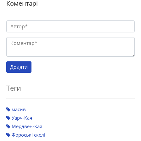
Коментарі
Теги
масив
Уарч-Кая
Мердвен-Кая
Фороські скелі