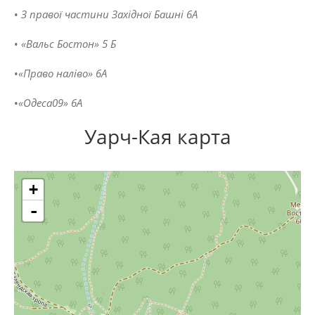
•
З
правої
частини
Західної
Башні
6
А
•
«Вальс
Бостон»
5
Б
•
«Право наліво» 6А
•
«Одеса09» 6А
Уарч-Кая карта
+
-