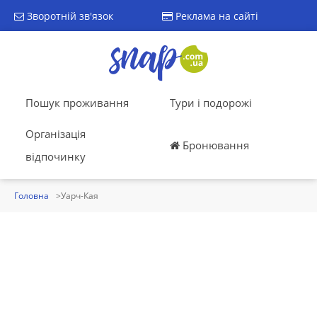
Зворотній зв'язок
Реклама на сайті
Пошук проживання
Тури і подорожі
Організація
Бронювання
відпочинку
Головна
Уарч-Кая