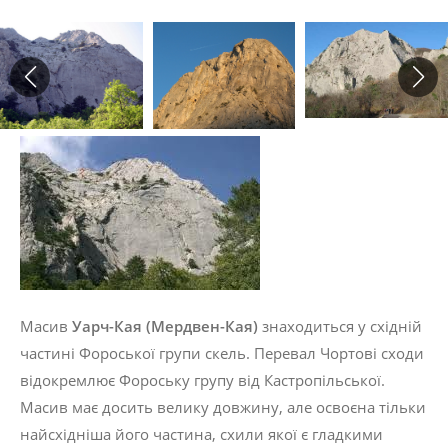
Масив
Уарч
-
Кая
(
Мердвен
-
Кая
)
знаходиться у східній
частині Фороської групи скель. Перевал Чор­тові сходи
відокремлює Фороську групу від Кастропільської.
Масив має досить велику довжину, але освоєна тільки
найсхідніша його частина, схили якої є гладкими