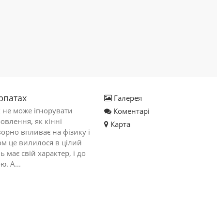
рпатах
Галерея
 не може ігнорувати
Коментарі
овлення, як кінні
Карта
ворно впливає на фізику і
ом це вилилося в цілий
ь має свій характер, і до
. А...