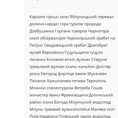
Карпати
гірські лижі
Яблуницький перевал
долина
нарцис
гора
туризм
природа
Довбушанка
Горгани
говерла
Чорногора
скелі
обсерваторія
Чорногірський хребет
на
Петрос
Свидовецький хребет
Драгобрат
музей
Верховина
Гуцульщина
гуцули
писанка
Коломия
етнос
вулкан
Старуня
грязьовий вулкан
скалы
каньйон
Дністер
річка
Ужгород
фортеця
замок
Мукачево
Паланок
Кришталева
печера
Тернопіль
Млинки
спелеотуризм
Ветреба
Гошів
монастир
Івано-Франківщина
Долинський
район
ікона
Вигода
Мізунський водоспад
Мізунь
трамвай
вузькоколійка
Манява
скит
Пнів
Надвірна
Пнівський замок
водоспад