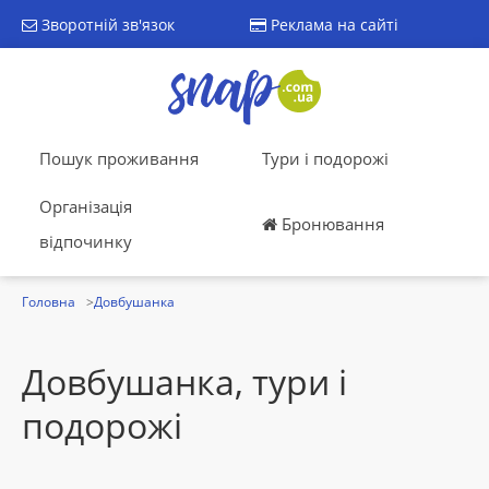
Зворотній зв'язок
Реклама на сайті
Пошук проживання
Тури і подорожі
Організація
Бронювання
відпочинку
Головна
Довбушанка
Довбушанка, тури і
подорожі