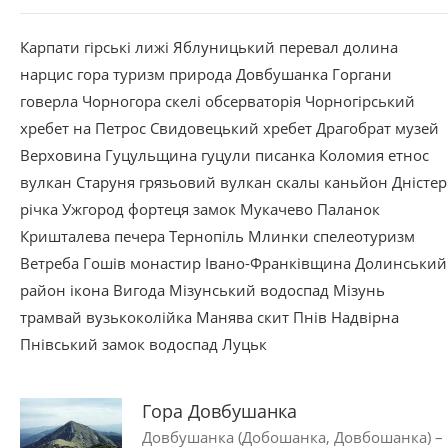
Карпати
гірські лижі
Яблуницький перевал
долина
нарцис
гора
туризм
природа
Довбушанка
Горгани
говерла
Чорногора
скелі
обсерваторія
Чорногірський
хребет
на Петрос
Свидовецький хребет
Драгобрат
музей
Верховина
Гуцульщина
гуцули
писанка
Коломия
етнос
вулкан
Старуня
грязьовий вулкан
скалы
каньйон
Дністер
річка
Ужгород
фортеця
замок
Мукачево
Паланок
Кришталева
печера
Тернопіль
Млинки
спелеотуризм
Ветреба
Гошів
монастир
Івано-Франківщина
Долинський
район
ікона
Вигода
Мізунський водоспад
Мізунь
трамвай
вузькоколійка
Манява
скит
Пнів
Надвірна
Пнівський замок
водоспад
Луцьк
Гора Довбушанка
Довбушанка (Добошанка, Довбошанка) –