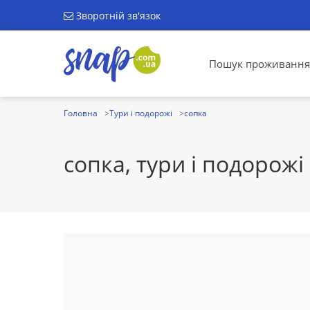
Зворотній зв'язок
Пошук проживання
Головна
Тури і подорожі
сопка
сопка, тури і подорожі