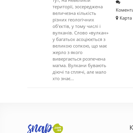
тут, на невеликій
території, зосереджена
Комент
величезна кількість
Карта
різних геологічних
об'єктів, у тому числі і
вулканів. Слово «вулкан»
у багатьох асоціюється з
великою сопкою, що має
жерло з якого
вивергається розпечена
магма. Вулкани бувають
діючі та сплячі, але мало
хто знає...
К