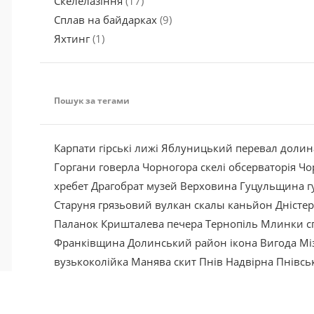
Скелелазіння
(17)
Сплав на байдарках
(9)
Яхтинг
(1)
Пошук за тегами
Карпати
гірські лижі
Яблуницький перевал
долин
Горгани
говерла
Чорногора
скелі
обсерваторія
Чо
хребет
Драгобрат
музей
Верховина
Гуцульщина
г
Старуня
грязьовий вулкан
скалы
каньйон
Дністе
Паланок
Кришталева
печера
Тернопіль
Млинки
с
Франківщина
Долинський район
ікона
Вигода
Мі
вузькоколійка
Манява
скит
Пнів
Надвірна
Пнівсь
я