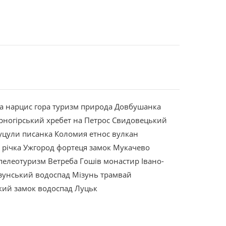
а
нарцис
гора
туризм
природа
Довбушанка
рногірський хребет
на Петрос
Свидовецький
уцули
писанка
Коломия
етнос
вулкан
р
річка
Ужгород
фортеця
замок
Мукачево
пелеотуризм
Ветреба
Гошів
монастир
Івано-
зунський водоспад
Мізунь
трамвай
кий замок
водоспад
Луцьк