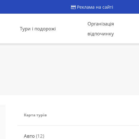
Реклама на сайті
Організація
Тури і подорожі
відпочинку
Карта турів
Авто
(12)