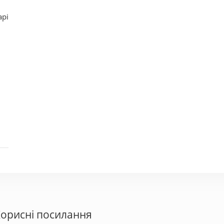
арі
орисні посилання