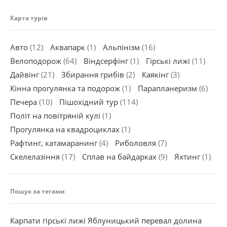
Карта турів
Авто
(12)
Аквапарк
(1)
Альпінізм
(16)
Велоподорож
(64)
Віндсерфінг
(1)
Гірські лижі
(11)
Дайвінг
(21)
Збирання грибів
(2)
Каякінг
(3)
Кінна прогулянка та подорож
(1)
Парапланеризм
(6)
Печера
(10)
Пішохідний тур
(114)
Політ на повітряній кулі
(1)
Прогулянка на квадроциклах
(1)
Рафтинг, катамаранинг
(4)
Риболовля
(7)
Скелелазіння
(17)
Сплав на байдарках
(9)
Яхтинг
(1)
Пошук за тегами
Карпати
гірські лижі
Яблуницький перевал
долина