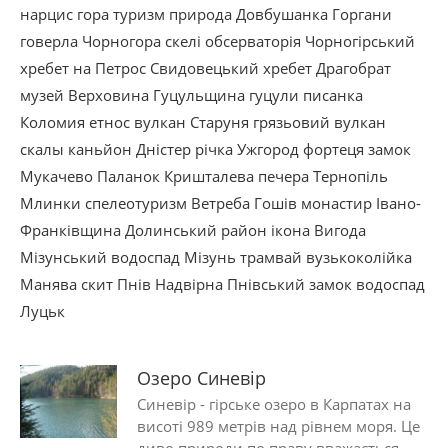
нарцис
гора
туризм
природа
Довбушанка
Горгани
говерла
Чорногора
скелі
обсерваторія
Чорногірський
хребет
на Петрос
Свидовецький хребет
Драгобрат
музей
Верховина
Гуцульщина
гуцули
писанка
Коломия
етнос
вулкан
Старуня
грязьовий вулкан
скалы
каньйон
Дністер
річка
Ужгород
фортеця
замок
Мукачево
Паланок
Кришталева
печера
Тернопіль
Млинки
спелеотуризм
Ветреба
Гошів
монастир
Івано-
Франківщина
Долинський район
ікона
Вигода
Мізунський водоспад
Мізунь
трамвай
вузькоколійка
Манява
скит
Пнів
Надвірна
Пнівський замок
водоспад
Луцьк
Озеро Синевір
Синевір - гірське озеро в Карпатах на
висоті 989 метрів над рівнем моря. Це