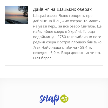
Дайвінг на Шацьких озерах
Шацькі озера. Якщо говорять про
дайвінг на Шацьких озерах, то мають
на увазі перш за все озеро Свитязь. Це
найглибше озеро в Україні. Площа
водоймища - 2750 га (приблизно посе­
редині озера є острів площею близько
7га). Найбільша глибина - 58,4 м,
середня - 6,9 м. Вода достатньо чиста.
Біля берег...