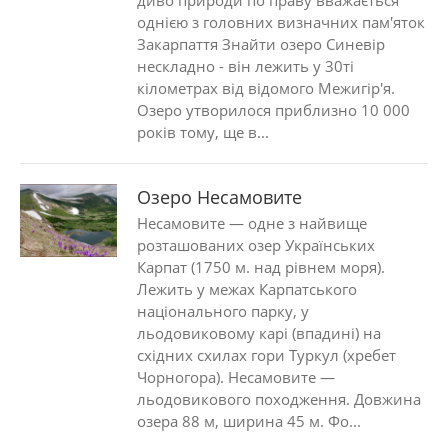
диво природи по праву вважається
однією з головних визначних пам'яток
Закарпаття Знайти озеро Синевір
нескладно - він лежить у 30ті
кілометрах від відомого Межигір'я.
Озеро утворилося приблизно 10 000
років тому, ще в...
Озеро Несамовите
Несамовите — одне з найвище
розташованих озер Українських
Карпат (1750 м. над рівнем моря).
Лежить у межах Карпатського
національного парку, у
льодовиковому карі (впадині) на
східних схилах гори Туркул (хребет
Чорногора). Несамовите —
льодовикового походження. Довжина
озера 88 м, ширина 45 м. Фо...