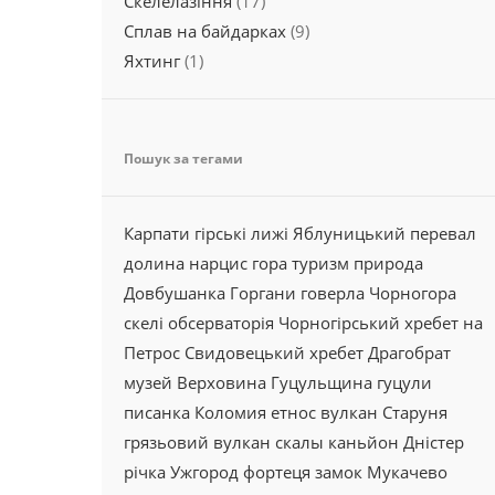
Скелелазіння
(17)
Сплав на байдарках
(9)
Яхтинг
(1)
Пошук за тегами
Карпати
гірські лижі
Яблуницький перевал
долина
нарцис
гора
туризм
природа
Довбушанка
Горгани
говерла
Чорногора
скелі
обсерваторія
Чорногірський хребет
на
Петрос
Свидовецький хребет
Драгобрат
музей
Верховина
Гуцульщина
гуцули
писанка
Коломия
етнос
вулкан
Старуня
грязьовий вулкан
скалы
каньйон
Дністер
річка
Ужгород
фортеця
замок
Мукачево