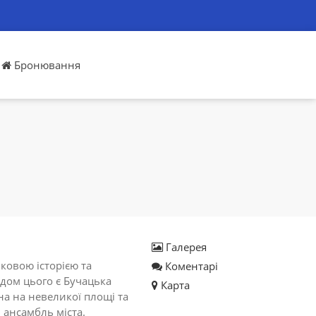
Бронювання
Галерея
іковою історією та
Коментарі
дом цього є Бучацька
Карта
на на невеликої площі та
 ансамбль міста.