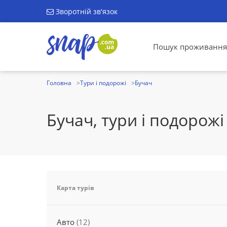
Зворотній зв'язок
Пошук проживання
Головна
Тури і подорожі
Бучач
Бучач, тури і подорожі
Карта турів
Авто
(12)