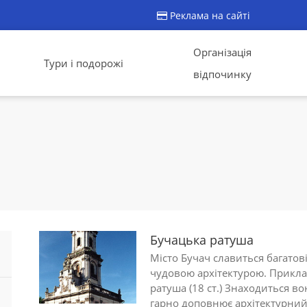
Реклама на сайті
Організація
Тури і подорожі
відпочинку
Бучацька ратуша
Місто Бучач славиться багатов
чудовою архітектурою. Прикла
ратуша (18 ст.) Знаходиться во
гарно доповнює архітектурний