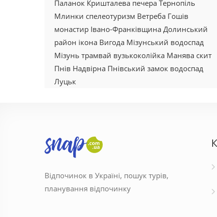
Паланок
Кришталева
печера
Тернопіль
Млинки
спелеотуризм
Ветреба
Гошів
монастир
Івано-Франківщина
Долинський
район
ікона
Вигода
Мізунський водоспад
Мізунь
трамвай
вузькоколійка
Манява
скит
Пнів
Надвірна
Пнівський замок
водоспад
Луцьк
К
Відпочинок в Україні, пошук турів,
планування відпочинку