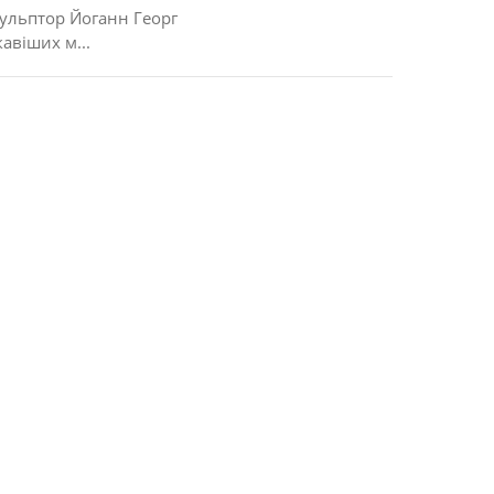
кульптор Йоганн Георг
кавіших м...