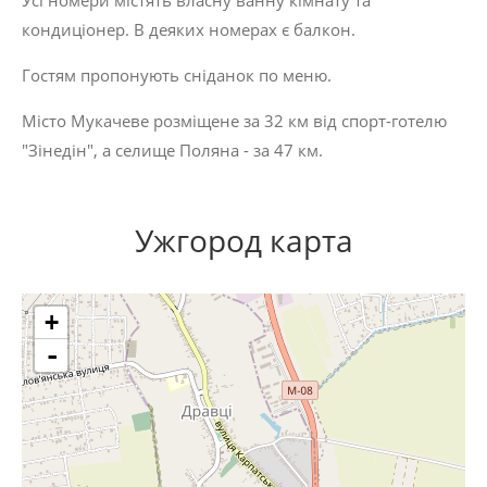
Усі номери містять власну ванну кімнату та
кондиціонер. В деяких номерах є балкон.
Гостям пропонують сніданок по меню.
Місто Мукачеве розміщене за 32 км від спорт-готелю
"Зінедін", а селище Поляна - за 47 км.
Ужгород карта
+
-