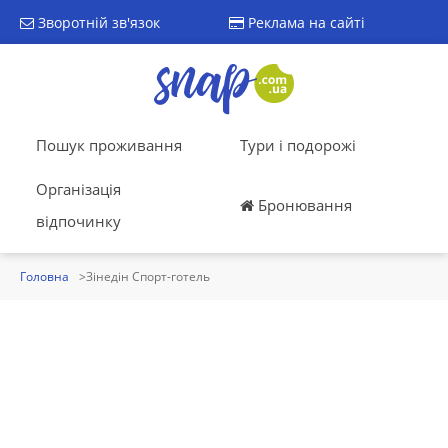
Зворотній зв'язок
Реклама на сайті
Пошук проживання
Тури і подорожі
Організація
Бронювання
відпочинку
Головна
Зінедін Спорт-готель