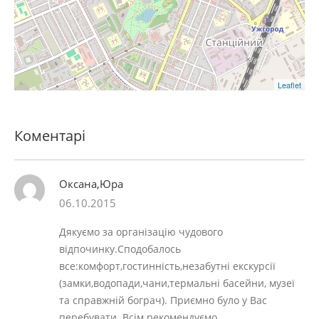
Leaflet
Коментарі
Оксана,Юра
06.10.2015
Дякуємо за організацію чудового
відпочинку.Сподобалось
все:комфорт,гостинність,незабутні екскурсії
(замки,водопади,чани,термальні басейни, музеї
та справжній бограч). Приємно було у Вас
перебувати. Всім рекомендуємо.