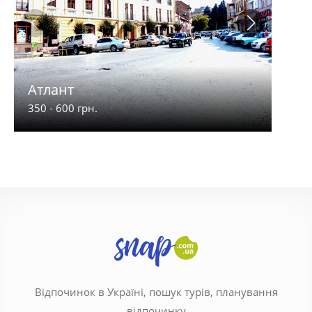
Атлант
Арг
350 - 600 грн.
250 -
Відпочинок в Україні, пошук турів, планування
відпочинку