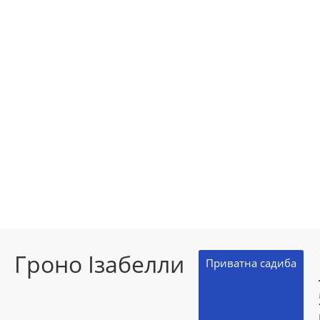
Гроно Ізабелли
Приватна садиба