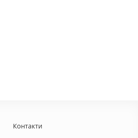
руд
Олд Контин
800 грн.
590 - 1275 грн.
Контакти