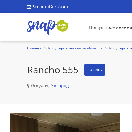
Зворотній зв'язок
Пошук проживання
Головна
Пошук проживання по областях
Пошук прожив
Rancho 555
Готель
Goryany,
Ужгород