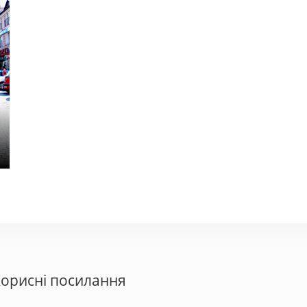
Арго
Ізум
250 - 500 грн.
300 - 
орисні посилання