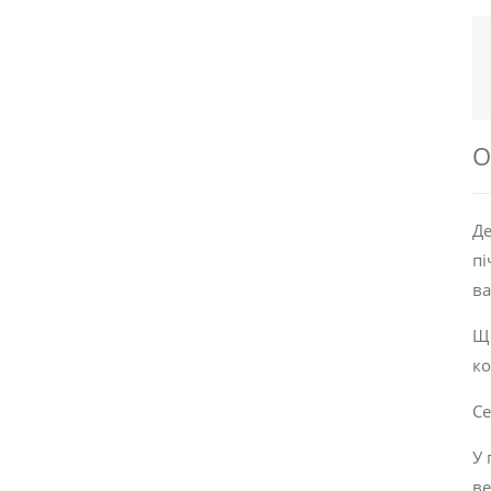
О
Де
пі
в
Що
ко
Се
У 
ве