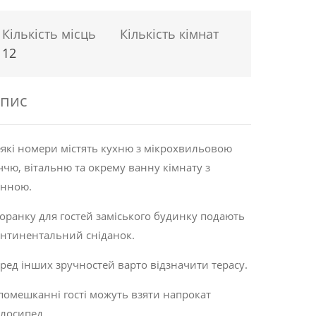
Кількість місць
Кількість кімнат
12
пис
які номери містять кухню з мікрохвильовою
ччю, вітальню та окрему ванну кімнату з
анною.
ранку для гостей заміського будинку подають
нтинентальний сніданок.
ред інших зручностей варто відзначити терасу.
помешканні гості можуть взяти напрокат
лосипед.