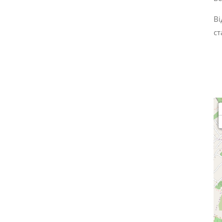
Ві
ст