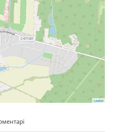
Leaflet
оментарі