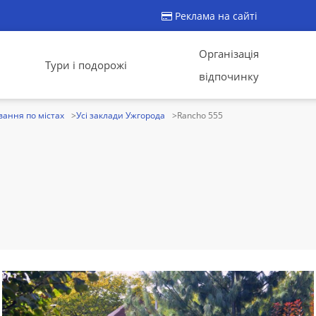
Реклама на сайті
Організація
Тури і подорожі
відпочинку
ання по містах
Усі заклади Ужгорода
Rancho 555