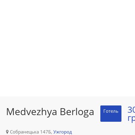
3
Medvezhya Berloga
Готель
г
Собранецька 147Б,
Ужгород