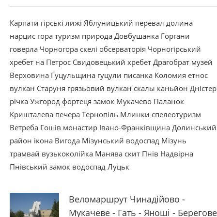
Карпати
гірські лижі
Яблуницький перевал
долина
нарцис
гора
туризм
природа
Довбушанка
Горгани
говерла
Чорногора
скелі
обсерваторія
Чорногірський
хребет
на Петрос
Свидовецький хребет
Драгобрат
музей
Верховина
Гуцульщина
гуцули
писанка
Коломия
етнос
вулкан
Старуня
грязьовий вулкан
скалы
каньйон
Дністер
річка
Ужгород
фортеця
замок
Мукачево
Паланок
Кришталева
печера
Тернопіль
Млинки
спелеотуризм
Ветреба
Гошів
монастир
Івано-Франківщина
Долинський
район
ікона
Вигода
Мізунський водоспад
Мізунь
трамвай
вузькоколійка
Манява
скит
Пнів
Надвірна
Пнівський замок
водоспад
Луцьк
Веломаршрут Чинадійово -
Мукачеве - Гать - Яноші - Берегове