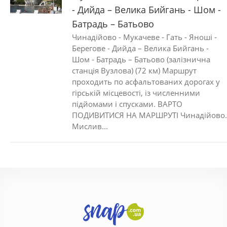
- Дийда – Велика Бийгань - Шом -
Батрадь – Батьово
Чинадійово - Мукачеве - Гать - Яноші -
Берегове - Дийда – Велика Бийгань -
Шом - Батрадь – Батьово (залізнична
станція Вузлова) (72 км) Маршрут
проходить по асфальтованих доро­гах у
гірській місцевості, із численними
підйомами і спусками. ВАРТО
ПОДИВИТИСЯ НА МАРШРУТІ Чинадійово.
Мислив...