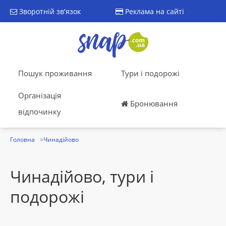
Зворотній зв'язок
Реклама на сайті
Пошук проживання
Тури і подорожі
Організація
Бронювання
відпочинку
Головна
Чинадійово
Чинадійово, тури і
подорожі