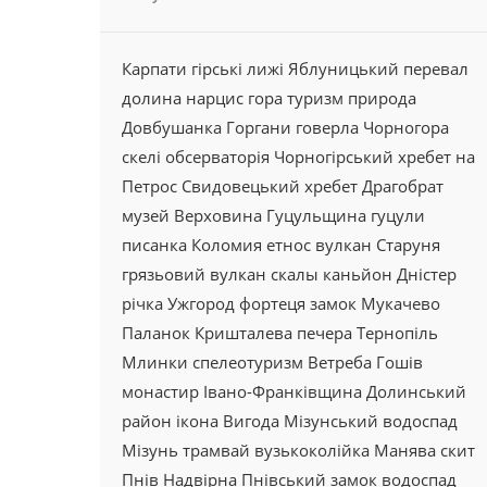
Карпати
гірські лижі
Яблуницький перевал
долина
нарцис
гора
туризм
природа
Довбушанка
Горгани
говерла
Чорногора
скелі
обсерваторія
Чорногірський хребет
на
Петрос
Свидовецький хребет
Драгобрат
музей
Верховина
Гуцульщина
гуцули
писанка
Коломия
етнос
вулкан
Старуня
грязьовий вулкан
скалы
каньйон
Дністер
річка
Ужгород
фортеця
замок
Мукачево
Паланок
Кришталева
печера
Тернопіль
Млинки
спелеотуризм
Ветреба
Гошів
монастир
Івано-Франківщина
Долинський
район
ікона
Вигода
Мізунський водоспад
Мізунь
трамвай
вузькоколійка
Манява
скит
Пнів
Надвірна
Пнівський замок
водоспад