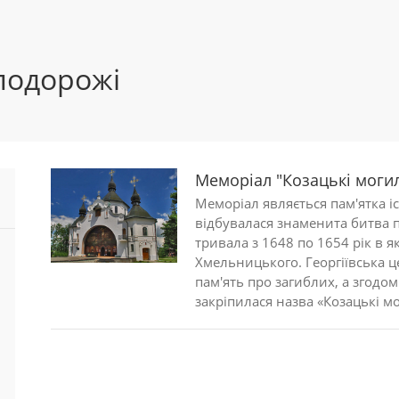
подорожі
Меморіал "Козацькі моги
Меморіал являється пам'ятка іс
відбувалася знаменита битва п
тривала з 1648 по 1654 рік в як
Хмельницького. Георгіївська 
пам'ять про загиблих, а згодом
закріпилася назва «Козацькі мо