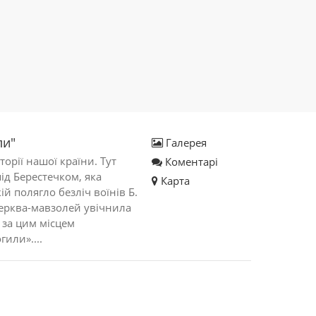
ли"
Галерея
торії нашої країни. Тут
Коментарі
ід Берестечком, яка
Карта
ій полягло безліч воїнів Б.
церква-мавзолей увічнила
 за цим місцем
гили»....