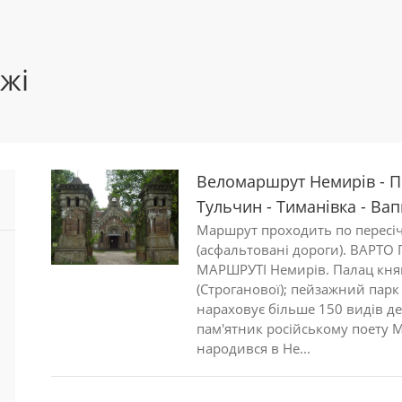
жі
Веломаршрут Немирів - Пе
Тульчин - Тиманівка - Вап
Маршрут проходить по пересіч
(асфальтовані дороги). ВАРТ
МАРШРУТІ Немирів. Палац кня
(Строганової); пейзажний парк 
нараховує більше 150 видів де
пам'ятник російському поету 
народився в Не...