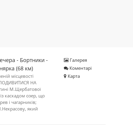
чера - Бортники -
Галерея
нярка (68 км)
Коментарі
еній місцевості
Карта
О ПОДИВИТИСЯ НА
гині М.Щербатової
із каскадом озер, що
рев і чагарників;
М.Некрасову, який