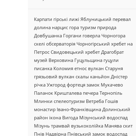
Карпати
гірські лижі
Яблуницький перевал
долина
нарцис
гора
туризм
природа
Довбушанка
Горгани
говерла
Чорногора
скелі
обсерваторія
Чорногірський хребет
на
Петрос
Свидовецький хребет
Драгобрат
музей
Верховина
Гуцульщина
гуцули
писанка
Коломия
етнос
вулкан
Старуня
грязьовий вулкан
скалы
каньйон
Дністер
річка
Ужгород
фортеця
замок
Мукачево
Паланок
Кришталева
печера
Тернопіль
Млинки
спелеотуризм
Ветреба
Гошів
монастир
Івано-Франківщина
Долинський
район
ікона
Вигода
Мізунський водоспад
Мізунь
трамвай
вузькоколійка
Манява
скит
Пнів
Надвірна
Пнівський замок
водоспад