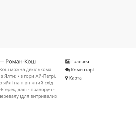
 — Роман-Кош
Галерея
Кош можна декількома
Коментарі
з Ялти; • з гори Ай-Петрі,
Карта
 яйлі на північний схід
Егерек, далі - праворуч -
о перевалу (для витривалих