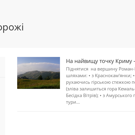
орожі
На найвищу точку Криму
Піднятися на вершину Роман-
шляхами: • з Краснокам'янки; • 
рухаючись гірською стежкою по
(зліва залишиться гора Кемаль-
Бесідка Вітрів); • з Амурськог
тури...