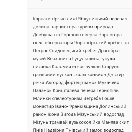
Карпати
гірські лижі
Яблуницький перевал
долина
нарцис
гора
туризм
природа
Довбушанка
Горгани
говерла
Чорногора
скелі
обсерваторія
Чорногірський хребет
на
Петрос
Свидовецький хребет
Драгобрат
музей
Верховина
Гуцульщина
гуцули
писанка
Коломия
етнос
вулкан
Старуня
грязьовий вулкан
скалы
каньйон
Дністер
річка
Ужгород
фортеця
замок
Мукачево
Паланок
Кришталева
печера
Тернопіль
Млинки
спелеотуризм
Ветреба
Гошів
монастир
Івано-Франківщина
Долинський
район
ікона
Вигода
Мізунський водоспад
Мізунь
трамвай
вузькоколійка
Манява
скит
Пнів
Надвірна
Пнівський замок
водоспад