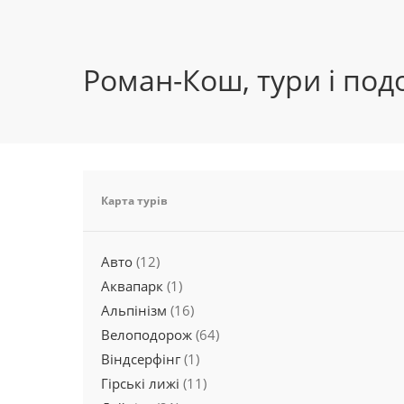
Роман-Кош, тури і под
Карта турів
Авто
(12)
Аквапарк
(1)
Альпінізм
(16)
Велоподорож
(64)
Віндсерфінг
(1)
Гірські лижі
(11)