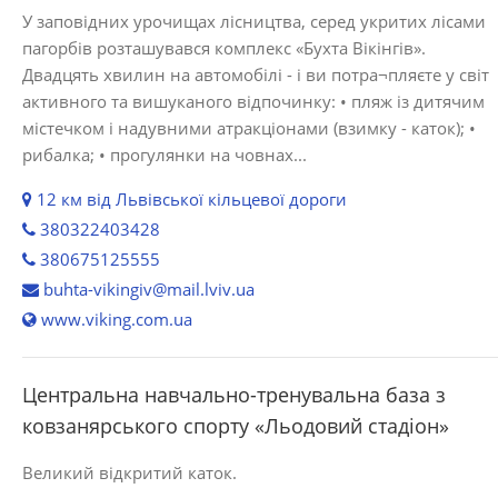
У заповідних урочищах лісництва, серед укритих лісами
пагорбів розташувався комплекс «Бухта Вікінгів».
Двадцять хвилин на автомобілі - і ви потра¬пляєте у світ
активного та вишуканого відпочинку: • пляж із дитячим
містечком і надувними атракціонами (взимку - каток); •
рибалка; • прогулянки на човнах...
12 км від Львівської кільцевої дороги
380322403428
380675125555
buhta-vikingiv@mail.lviv.ua
www.viking.com.ua
Центральна навчально-тренувальна база з
ковзанярського спорту «Льодовий стадіон»
Великий відкритий каток.