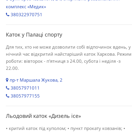
комплекс «Медик»
380322970751
Каток у Палаці спорту
Для тих, хто не може дозволити собі відпочинок вдень, у
нічний час відкритий найстаріший каток Харкова. Режим
роботи: вівторок - п'ятниця з 24.00, субота і неділя -з
22.00.
пр-т Маршала Жукова, 2
38057971011
38057977155
Льодовий каток «Дизель ice»
• критий каток під куполом; • пункт прокату ковзанів; •