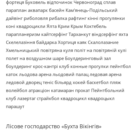
фортеця
Буковель
відпочинок
Червоноград
сплав
параплан
аквапарк
басейн
Кам'янець-Подільський
дайвінг
риболовля
рибалка
рафтинг
кінні прогулянки
коні
квадроцикли
Ялта
Крим
Крым
Коктебель
парапланеризм
кайтсерфінг
Тарханкут
віндсерфінг
яхта
Скелелазіння
байдарка
Хортиця
каяк
Скалолазание
Хмельницький
повітряна куля
політ на повітряній кулі
полет на воздушном шаре
Боулдеринговый зал
боулдеринг
крос-кантрі
клуб
конные прогулки
пейнтбол
каток
льодова арена
льодовий палац
ледовая арена
ледовой дворец
теніс
більярд
хокей
баскетбол
пляж
волейбол
атракціон
катамаран
прокат
Пейнтбольний
клуб
лазертаг
страйкбол
квадроцикл
квадроцыкл
парашут
Лісове господарство «Бухта Вікінгів»