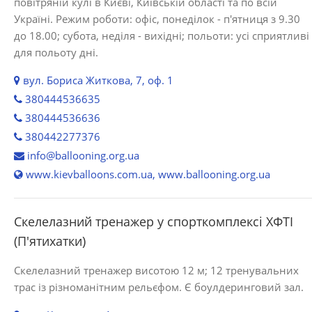
повітряній кулі в Києві, Київській області та по всій
Україні. Режим роботи: офіс, понеділок - п'ятниця з 9.30
до 18.00; субота, неділя - вихідні; польоти: усі сприятливі
для польоту дні.
вул. Бориса Житкова, 7, оф. 1
380444536635
380444536636
380442277376
info@ballooning.org.ua
www.kievballoons.com.ua, www.ballooning.org.ua
Скелелазний тренажер у спорткомплексі ХФТІ
(П'ятихатки)
Скелелазний тренажер висотою 12 м; 12 тренувальних
трас із різноманітним рельєфом. Є боулдеринговий зал.