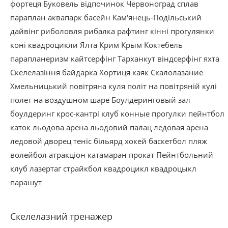
фортеця
Буковель
відпочинок
Червоноград
сплав
параплан
аквапарк
басейн
Кам'янець-Подільський
дайвінг
риболовля
рибалка
рафтинг
кінні прогулянки
коні
квадроцикли
Ялта
Крим
Крым
Коктебель
парапланеризм
кайтсерфінг
Тарханкут
віндсерфінг
яхта
Скелелазіння
байдарка
Хортиця
каяк
Скалолазание
Хмельницький
повітряна куля
політ на повітряній кулі
полет на воздушном шаре
Боулдеринговый зал
боулдеринг
крос-кантрі
клуб
конные прогулки
пейнтбол
каток
льодова арена
льодовий палац
ледовая арена
ледовой дворец
теніс
більярд
хокей
баскетбол
пляж
волейбол
атракціон
катамаран
прокат
Пейнтбольний
клуб
лазертаг
страйкбол
квадроцикл
квадроцыкл
парашут
Скелелазний тренажер