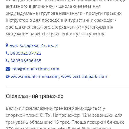
активного відпочинку; • школа скелелазіння
(індивідуальне і групове навчання); • послуги гірських
інструкторів для проведення туристичних заходів; •
оренда скелелазного спорядження; • устаткування
мотузяних парків і атракціонів; • устаткування
вул. Косарєва, 27, кв. 2
380502507722
380506696635
info@mountcrimea.com
www.mountcrimea.com, www.vertical-park.com
Скелелазний тренажер
Великий скелелазний тренажер знаходиться у
спорткомплексі СНТУ. На тренажері 12 м заввишки для
тренувань обладнано 15 трас. Площа поверхні близько
270 кв.м, є всі типи рельєфу. В холі біля великого