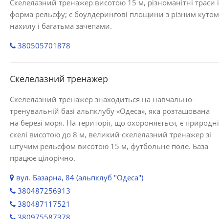
Скелелазний тренажер висотою 15 м, різноманітні траси і
форма рельєфу; є боулдерингові площини з різним кутом
нахилу і багатьма зачепами.
380505701878
Скелелазний тренажер
Скелелазний тренажер знаходиться на навчально-
тренувальній базі альпклубу «Одеса», яка розташована
на березі моря. На території, що охороняється, є природні
скелі висотою до 8 м, великий скелелазний тренажер зі
штучим рельєфом висотою 15 м, футбольне поле. База
працює цілорічно.
вул. Базарна, 84 (альпклуб "Одеса")
380487256913
380487117521
380975587378