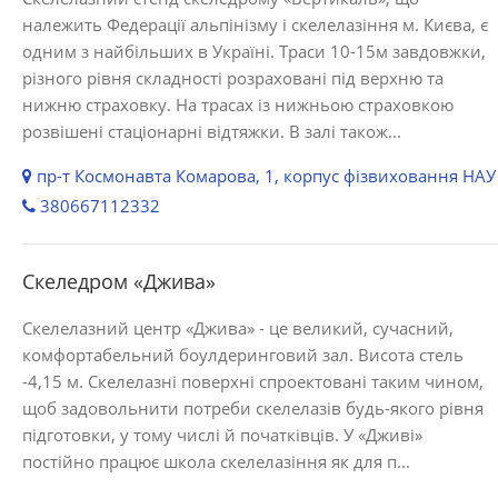
належить Федерації альпінізму і скелелазіння м. Києва, є
одним з найбільших в Україні. Траси 10-15м завдовжки,
різного рівня складності розраховані під верхню та
нижню страховку. На трасах із нижньою страховкою
розвішені стаціонарні відтяжки. В залі також...
пр-т Космонавта Комарова, 1, корпус фізвиховання НАУ
380667112332
Скеледром «Джива»
Скелелазний центр «Джива» - це великий, сучасний,
комфортабельний боулдеринговий зал. Висота стель
-4,15 м. Скелелазні поверхні спроектовані таким чином,
щоб задовольнити потреби скелелазів будь-якого рівня
підготовки, у тому числі й початківців. У «Дживі»
постійно працює школа скелелазіння як для п...