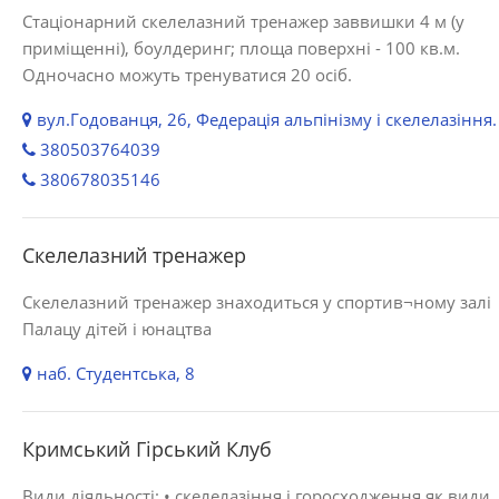
Стаціонарний скелелазний тренажер заввишки 4 м (у
приміщенні), боулдеринг; площа поверхні - 100 кв.м.
Одночасно можуть тренуватися 20 осіб.
вул.Годованця, 26, Федерація альпінізму і скелелазіння.
380503764039
380678035146
Скелелазний тренажер
Скелелазний тренажер знаходиться у спортив¬ному залі
Палацу дітей і юнацтва
наб. Студентська, 8
Кримський Гірський Клуб
Види діяльності: • скелелазіння і горосходження як види