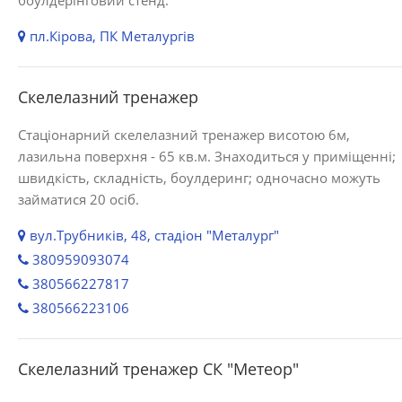
боулдерінговий стенд.
пл.Кірова, ПК Металургів
Скелелазний тренажер
Стаціонарний скелелазний тренажер висотою 6м,
лазильна поверхня - 65 кв.м. Знаходиться у приміщенні;
швидкість, складність, боулдеринг; одночасно можуть
займатися 20 осіб.
вул.Трубників, 48, стадіон "Металург"
380959093074
380566227817
380566223106
Скелелазний тренажер СК "Метеор"