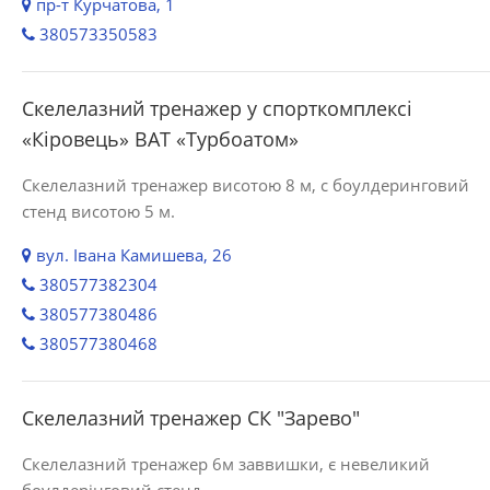
пр-т Курчатова, 1
380573350583
Скелелазний тренажер у спорткомплексі
«Кіровець» ВАТ «Турбоатом»
Скелелазний тренажер висотою 8 м, с боулдеринговий
стенд висотою 5 м.
вул. Івана Камишева, 26
380577382304
380577380486
380577380468
Скелелазний тренажер СК "Зарево"
Скелелазний тренажер 6м заввишки, є невеликий