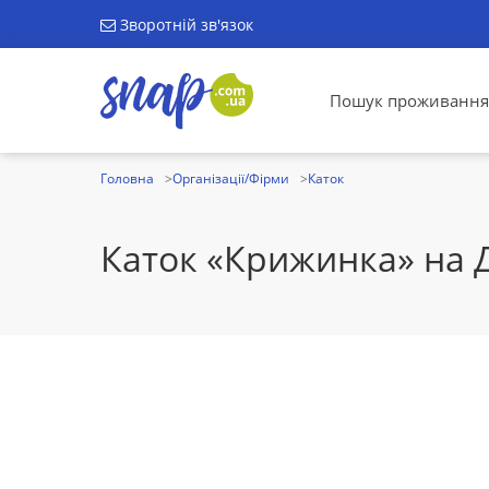
Зворотній зв'язок
Пошук проживання
Головна
Організації/Фірми
Каток
Каток «Крижинка» на 