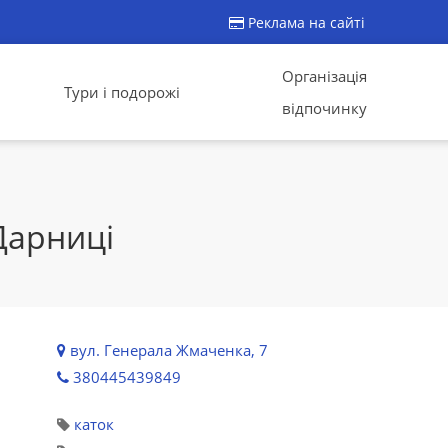
Реклама на сайті
Організація
Тури і подорожі
відпочинку
Дарниці
вул. Генерала Жмаченка, 7
380445439849
каток