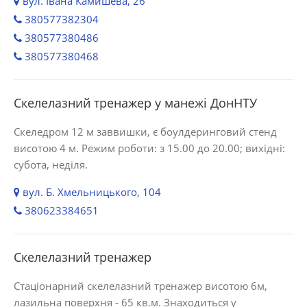
вул. Івана Камишева, 26
380577382304
380577380486
380577380468
Скелелазний тренажер у манежі ДонНТУ
Скеледром 12 м заввишки, є боулдеринговий стенд
висотою 4 м. Режим роботи: з 15.00 до 20.00; вихідні:
субота, неділя.
вул. Б. Хмельницького, 104
380623384651
Скелелазний тренажер
Стаціонарний скелелазний тренажер висотою 6м,
лазильна поверхня - 65 кв.м. Знаходиться у