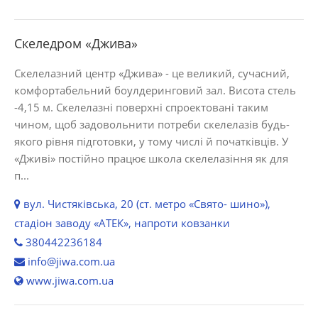
Скеледром «Джива»
Скелелазний центр «Джива» - це великий, сучасний,
комфортабельний боулдеринговий зал. Висота стель
-4,15 м. Скелелазні поверхні спроектовані таким
чином, щоб задовольнити потреби скелелазів будь-
якого рівня підготовки, у тому числі й початківців. У
«Дживі» постійно працює школа скелелазіння як для
п...
вул. Чистяківська, 20 (ст. метро «Свято- шино»),
стадіон заводу «АТЕК», напроти ковзанки
380442236184
info@jiwa.com.ua
www.jiwa.com.ua