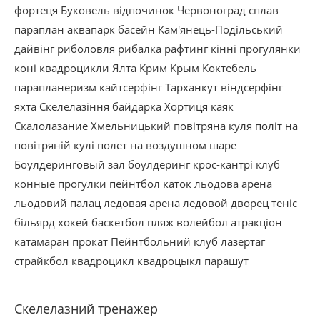
фортеця
Буковель
відпочинок
Червоноград
сплав
параплан
аквапарк
басейн
Кам'янець-Подільський
дайвінг
риболовля
рибалка
рафтинг
кінні прогулянки
коні
квадроцикли
Ялта
Крим
Крым
Коктебель
парапланеризм
кайтсерфінг
Тарханкут
віндсерфінг
яхта
Скелелазіння
байдарка
Хортиця
каяк
Скалолазание
Хмельницький
повітряна куля
політ на
повітряній кулі
полет на воздушном шаре
Боулдеринговый зал
боулдеринг
крос-кантрі
клуб
конные прогулки
пейнтбол
каток
льодова арена
льодовий палац
ледовая арена
ледовой дворец
теніс
більярд
хокей
баскетбол
пляж
волейбол
атракціон
катамаран
прокат
Пейнтбольний клуб
лазертаг
страйкбол
квадроцикл
квадроцыкл
парашут
Скелелазний тренажер