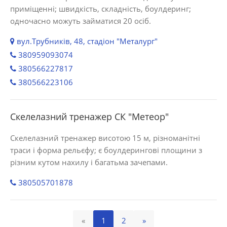
приміщенні; швидкість, складність, боулдеринг;
одночасно можуть займатися 20 осіб.
вул.Трубників, 48, стадіон "Металург"
380959093074
380566227817
380566223106
Скелелазний тренажер СК "Метеор"
Скелелазний тренажер висотою 15 м, різноманітні
траси і форма рельєфу; є боулдерингові площини з
різним кутом нахилу і багатьма зачепами.
380505701878
«
1
2
»