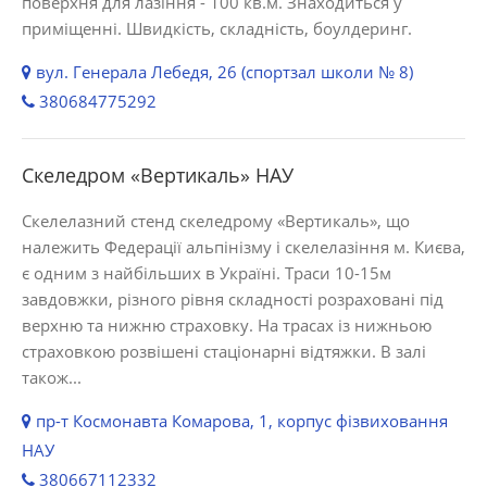
поверхня для лазіння - 100 кв.м. Знаходиться у
приміщенні. Швидкість, складність, боулдеринг.
вул. Генерала Лебедя, 26 (спортзал школи № 8)
380684775292
Скеледром «Вертикаль» НАУ
Скелелазний стенд скеледрому «Вертикаль», що
належить Федерації альпінізму і скелелазіння м. Києва,
є одним з найбільших в Україні. Траси 10-15м
завдовжки, різного рівня складності розраховані під
верхню та нижню страховку. На трасах із нижньою
страховкою розвішені стаціонарні відтяжки. В залі
також...
пр-т Космонавта Комарова, 1, корпус фізвиховання
НАУ
380667112332