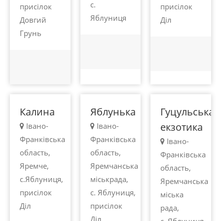
с.
присілок
присілок
Яблуниця
Довгий
Діл
100 -
100 -
100 -
Грунь
450
450
450
грн.
грн.
грн.
Яблуниця
Яблуниця
Яблуниця
Калина
Яблунька
Гуцульська
екзотика
Івано-
Івано-
Франківська
Франківська
Івано-
область,
область,
Франківська
Яремче,
Яремчанська
область,
с.Яблуниця,
міськрада,
Яремчанська
присілок
с. Яблуниця,
міська
Діл
присілок
рада,
Діл