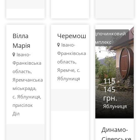
грн.
грн.
Яблуниця
Яблуниця
Відпочинковий
Вілла
Черемош
комплекс
Марія
Івано-
Франківська
Івано-
область,
Франківська
Яремче, с.
область,
Яблуниця
115 -
Яремчанська
145
міськрада,
грн.
с. Яблуниця,
присілок
Яблуниця
Діл
Динамо-
Сіверське