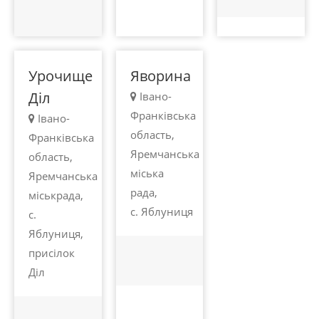
грн.
грн.
Яблуниця
Яблуниця
Урочище
Яворина
Діл
Івано-
Франківська
Івано-
область,
Франківська
Яремчанська
область,
міська
Яремчанська
рада,
міськрада,
с. Яблуниця
с.
Яблуниця,
присілок
Діл