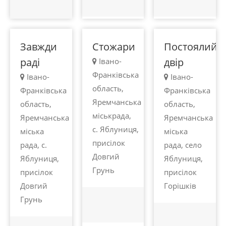
Яблуниця
Яблуниця
Яблуниця
Завжди
Стожари
Постоялий
раді
двір
Івано-
Франківська
Івано-
Івано-
область,
Франківська
Франківська
Яремчанська
область,
область,
міськрада,
Яремчанська
Яремчанська
с. Яблуниця,
міська
міська
присілок
рада, с.
рада, село
Довгий
Яблуниця,
Яблуниця,
Грунь
присілок
присілок
Довгий
Горішків
100 -
100 -
Грунь
450
450