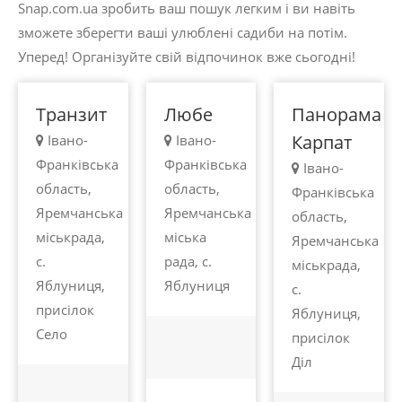
Snap.com.ua зробить ваш пошук легким і ви навіть
грн.
грн.
грн.
зможете зберегти ваші улюблені садиби на потім.
Яблуниця
Яблуниця
Яблуниця
Уперед! Організуйте свій відпочинок вже сьогодні!
Транзит
Любе
Панорама
Карпат
Івано-
Івано-
Франківська
Франківська
Івано-
область,
область,
Франківська
Яремчанська
Яремчанська
область,
міськрада,
міська
Яремчанська
с.
рада, с.
міськрада,
Яблуниця,
Яблуниця
с.
присілок
Яблуниця,
Село
присілок
100 -
100 -
Діл
450
450