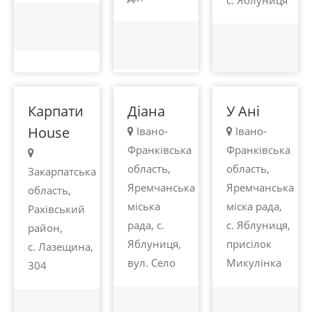
100 -
100 -
100 -
с. Яблуниця
450
450
450
грн.
грн.
грн.
Яблуниця
Яблуниця
Яблуниця
Карпати
Діана
У Ані
House
Івано-
Івано-
Франківська
Франківська
область,
область,
Закарпатська
Яремчанська
Яремчанська
область,
міська
міска рада,
Рахівський
рада, с.
с. Яблуниця,
район,
Яблуниця,
присілок
с. Лазещина,
вул. Село
Микулінка
100 -
100 -
100 -
304
450
450
450
грн.
грн.
грн.