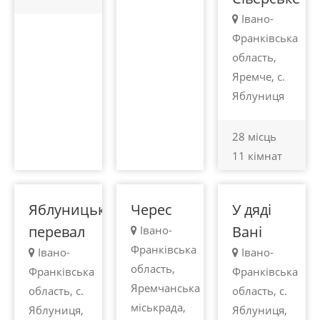
Івано-
Франківська
область,
Яремче, с.
100 -
100 -
100 -
Яблуниця
450
450
450
грн.
грн.
грн.
28 місць
Яблуниця
Яблуниця
11 кімнат
Яблуниця
Яблуницький
Черес
У дяді
перевал
Вані
Івано-
Франківська
Івано-
Івано-
область,
Франківська
Франківська
Яремчанська
область, с.
область, с.
міськрада,
Яблуниця,
Яблуниця,