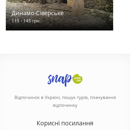
Динамо-Сіверське
У др
115 - 145 грн.
80 - 
Відпочинок в Україні, пошук турів, планування
відпочинку
Корисні посилання