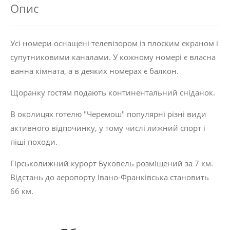
Опис
Усі номери оснащені телевізором із плоским екраном і
супутниковими каналами. У кожному номері є власна
ванна кімната, а в деяких номерах є балкон.
Щоранку гостям подають континентальний сніданок.
В околицях готелю "Черемош" популярні різні види
активного відпочинку, у тому числі лижний спорт і
піші походи.
Гірськолижний курорт Буковель розміщений за 7 км.
Відстань до аеропорту Івано-Франківська становить
66 км.