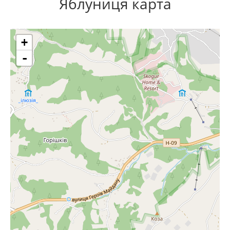
Яблуниця карта
+
-