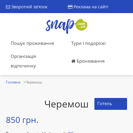
Зворотній зв'язок
Реклама на сайті
Пошук проживання
Тури і подорожі
Організація
Бронювання
відпочинку
Головна
Черемош
Черемош
Готель
850 грн.