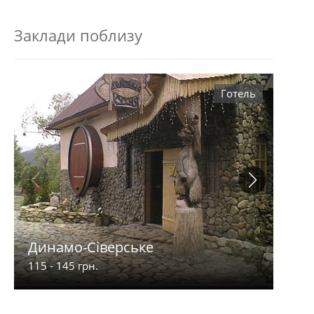
Заклади поблизу
Готель
Динамо-Сіверське
У др
115 - 145 грн.
80 - 