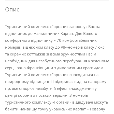
Опис
Туристичний комплекс «Горгани» запрошує Вас на
відпочинок до мальовничих Карпат. Для Вашого
комфортного відпочинку – 70 комфортабельних
номерів: від економ класу до VIP-номерів класу люкс
та окремих коттеджів зі всіма зручностями і всім
необхідним для незабутнього перебування у зеленому
серці Івано-Франківщини з дивовижним краєвидом.
Туристичний комплекс «Горгани» знаходиться на
природному підвищенні і відкриває вид на панораму
гір, яке створює незабутній ефект знаходження у
центрі корони з гірських вершин. З номерів
туристичного комплексу «Горгани» відвідувачі можуть
бачити найвищу точку українських Карпат – Говерлу