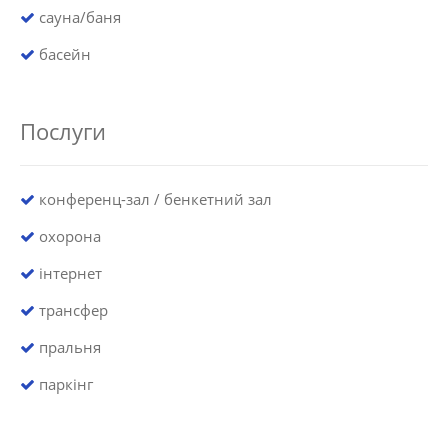
сауна/баня
басейн
Послуги
конференц-зал / бенкетний зал
охорона
інтернет
трансфер
пральня
паркінг