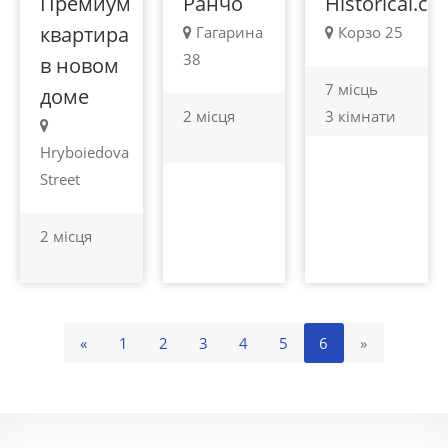
Премиум
Ранчо
Historical.ce
квартира
Гагарина
Корзо 25
38
в новом
7 місць
доме
2 місця
3 кімнати
Hryboiedova
Street
2 місця
«
1
2
3
4
5
6
»