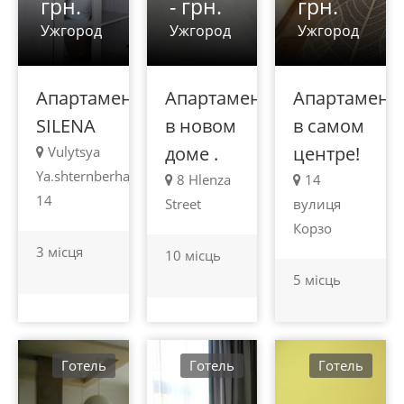
грн.
- грн.
грн.
Ужгород
Ужгород
Ужгород
Апартаменты
Апартаменты
Апартамент
SILENA
в новом
в самом
доме .
центре!
Vulytsya
Ya.shternberha
8 Hlenza
14
14
Street
вулиця
Корзо
3 місця
10 місць
5 місць
Готель
Готель
Готель