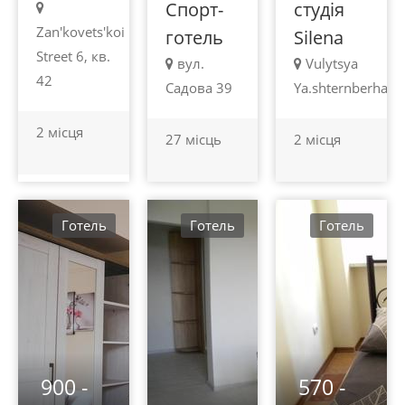
Спорт-
студія
Zan'kovets'koi
готель
Silena
Street 6, кв.
вул.
Vulytsya
42
Садова 39
Ya.shternberha
2 місця
27 місць
2 місця
Готель
Готель
Готель
900 -
570 -