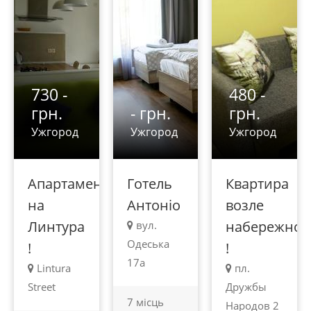
730 -
480 -
грн.
- грн.
грн.
Ужгород
Ужгород
Ужгород
Апартаменты
Готель
Квартира
на
Антоніо
возле
Линтура
набережно
вул.
Одеська
!
!
17а
Lintura
пл.
Street
Дружбы
7 місць
Народов 2