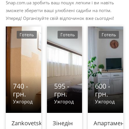
Snap.com.ua зробить ваш пошук легким і ви навіть
зможете зберегти ваші улюблені садиби на потім.
Уперед! Організуйте свій відпочинок вже сьогодні!
Готель
Готель
Готель
740 -
595 -
600 -
грн.
грн.
грн.
Ужгород
Ужгород
Ужгород
Zankovetska_Street
Зінедін
Апартамент