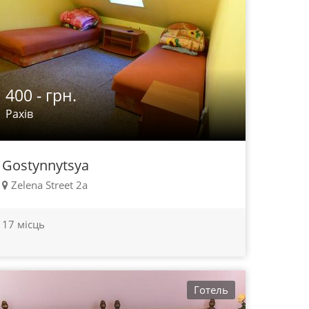
400 - грн.
Рахів
Gostynnytsya
Zelena Street 2а
17 місць
Готель