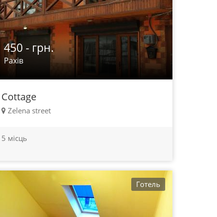
450 - грн.
Рахів
Cottage
Zelena street
5 місць
Готель