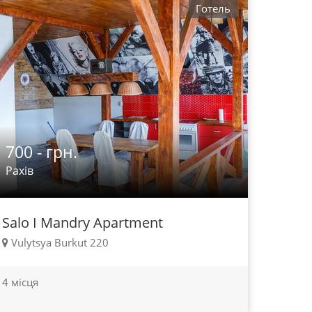
Готель
700 - грн.
Рахів
Salo I Mandry Apartment
Vulytsya Burkut 220
4 місця