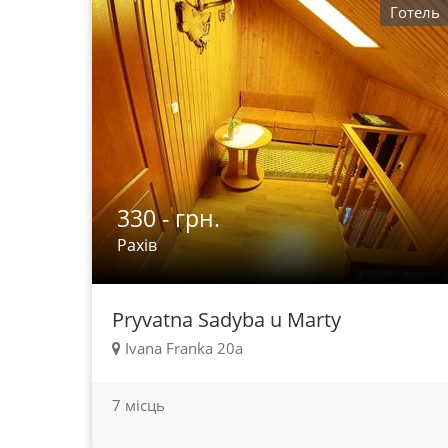
Готель
330 - грн.
Рахів
Pryvatna Sadyba u Marty
Ivana Franka 20a
7 місць