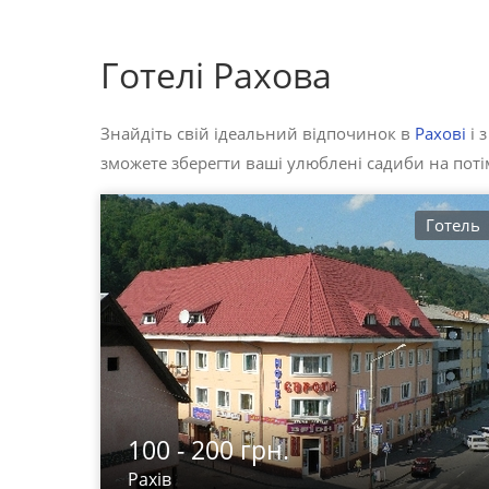
Готелі Рахова
Знайдіть свій ідеальний відпочинок в
Рахові
і 
зможете зберегти ваші улюблені садиби на потім
Готель
100 - 200 грн.
Рахів