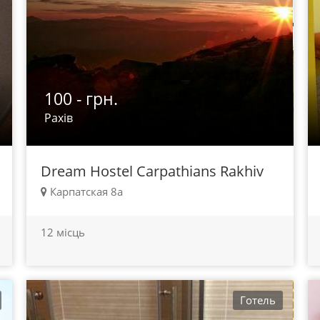
100 - грн.
Рахів
Dream Hostel Carpathians Rakhiv
Карпатская 8а
12 місць
Готель