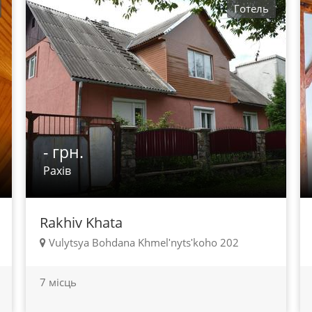
Готель
- грн.
Рахів
Rakhiv Khata
Vulytsya Bohdana Khmelʹnytsʹkoho 202
7 місць