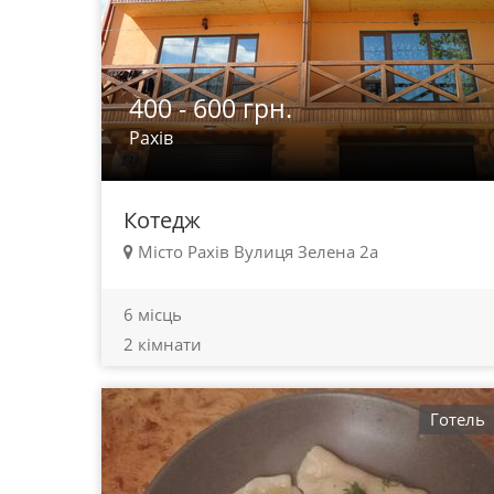
400 - 600 грн.
Рахів
Котедж
Місто Рахів Вулиця Зелена 2а
6 місць
2 кімнати
Готель