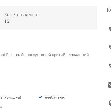
К
Кількість кімнат
15
ні Рахова. До послуг гостей критий плавальний
а, холодна)
телебачення
ка