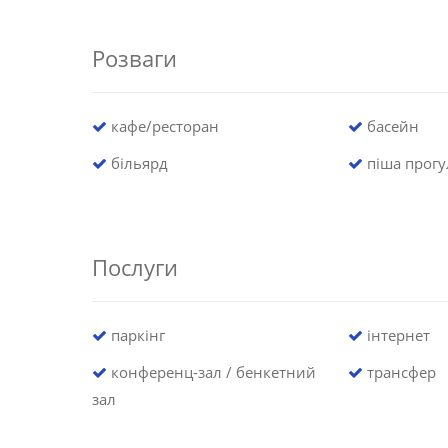
Розваги
кафе/ресторан
басейн
більярд
піша прогул
Послуги
паркінг
інтернет
конференц-зал / бенкетний
трансфер
зал