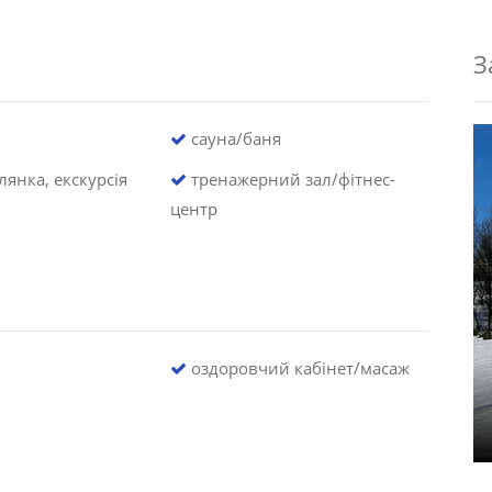
З
сауна/баня
янка, екскурсія
тренажерний зал/фітнес-
центр
оздоровчий кабінет/масаж