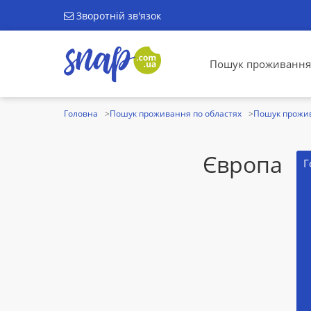
Зворотній зв'язок
Пошук проживання
Головна
Пошук проживання по областях
Пошук прожив
Європа
Г