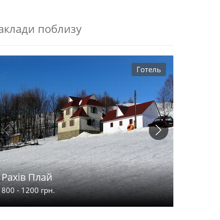
аклади поблизу
Готель
Рахів Плай
Смерек
800 - 1200 грн.
60 - 100 г