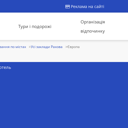
Реклама на сайті
Організація
Тури і подорожі
відпочинку
ання по містах
Усі заклади Рахова
Європа
отель