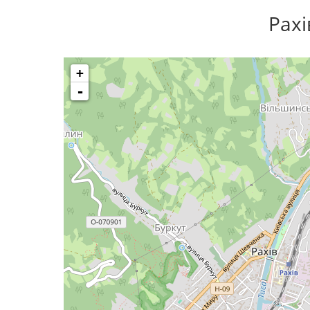
Рахі
+
-