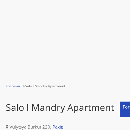
Головна
Salo I Mandry Apartment
Salo I Mandry Apartment
Гот
Vulytsya Burkut 220,
Рахів