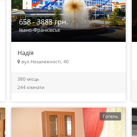
658 - 3888 грн.
Івано-Франківськ
Надія
вул.Незалежності, 40
380 місць
244 кімнати
Готель