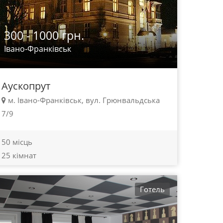
300 - 1000 грн.
Івано-Франківськ
Аускопрут
м. Івано-Франківськ, вул. Грюнвальдська
7/9
50 місць
25 кімнат
Готель