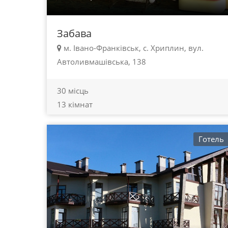
Забава
м. Івано-Франківськ, с. Хриплин, вул.
Автоливмашівська, 138
30 місць
13 кімнат
Готель